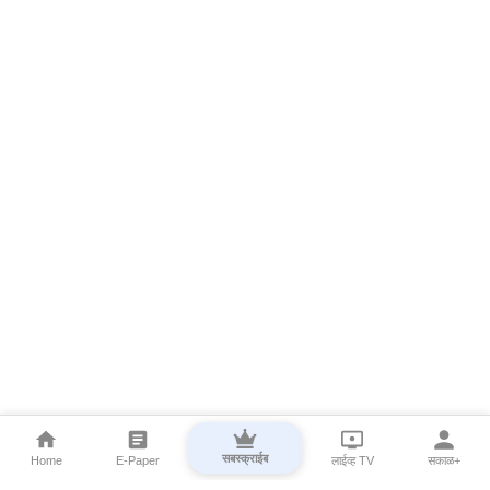
सबस्क्राईब
Home
E-Paper
लाईव्ह TV
सकाळ+