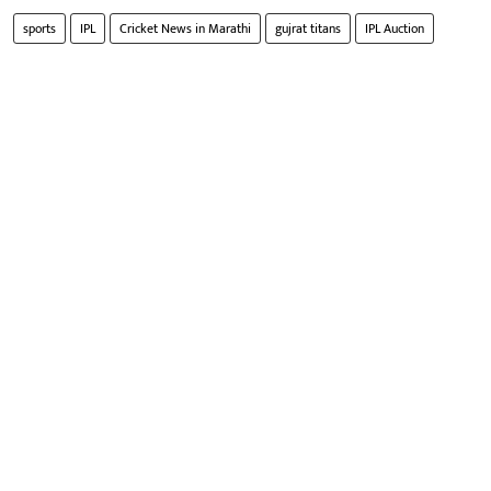
sports
IPL
Cricket News in Marathi
gujrat titans
IPL Auction