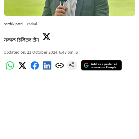
parthiv patel
esakal
सकाळ डिजिटल टीम
Updated on
:
22 October 2024, 6:43 pm
IST
Add as a preferred
source on Google