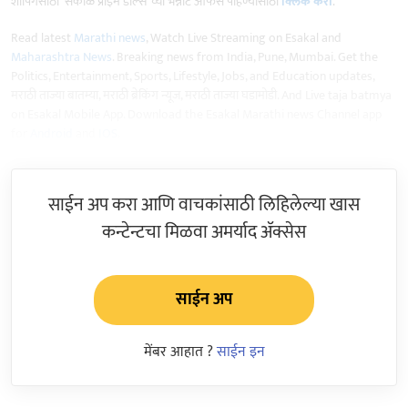
शॉपिंगसाठी 'सकाळ प्राईम डील्स'च्या भन्नाट ऑफर्स पाहण्यासाठी
क्लिक करा
.
Read latest
Marathi news
, Watch Live Streaming on Esakal and
Maharashtra News
. Breaking news from India, Pune, Mumbai. Get the
Politics, Entertainment, Sports, Lifestyle, Jobs, and Education updates,
मराठी ताज्या बातम्या, मराठी ब्रेकिंग न्यूज, मराठी ताज्या घडामोडी. And Live taja batmya
on Esakal Mobile App. Download the Esakal Marathi news Channel app
for
Android
and
IOS
.
साईन अप करा आणि वाचकांसाठी लिहिलेल्या खास
कन्टेन्टचा मिळवा अमर्याद ॲक्सेस
साईन अप
मेंबर आहात ?
साईन इन