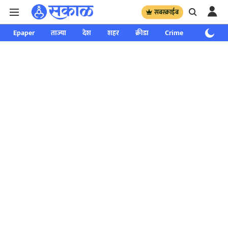
सबस्क्राईब
Epaper
ताज्या
देश
शहर
क्रीडा
Crime
साप्ताहिक