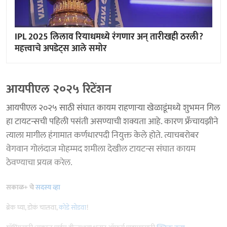
IPL 2025 लिलाव रियाधमध्ये रंगणार अन् तारीखही ठरली?
महत्त्वाचे अपडेट्स आले समोर
आयपीएल २०२५ रिटेंशन
आयपीएल २०२५ साठी संघात कायम राहणाऱ्या खेळाडूंमध्ये शुभमन गिल
हा टायटन्सची पहिली पसंती असण्याची शक्यता आहे. कारण फ्रँचायझीने
त्याला मागील हंगामात कर्णधारपदी नियुक्त केले होते. त्याचबरोबर
वेगवान गोलंदाज मोहम्मद शमीला देखील टायटन्स संघात कायम
ठेवण्याचा प्रयत्न करेल.
सकाळ+ चे
सदस्य व्हा
ब्रेक घ्या, डोकं चालवा,
कोडे सोडवा
!