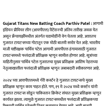
Gujarat Titans New Batting Coach Parthiv Patel :
आगामी
इंडियन प्रीमियर लीग (आयपीएल) रिटेंशनची अंतिम तारीख जवळ येत
असून फ्रॅंचायझींमधील अंतर्गत घडामोडींनी वेग घेतला आहे. अशातच
गुजरात टायटन्सच्या गोटातून एक मोठी बातमी समोर येत आहे. भारतीय
माजी यष्टीरक्षक पार्थिव पटेल आगामी आयपीएल हंगामासाठी गुजरात
टायटन्समध्ये फलंदाजी प्रशिक्षक म्हणून सामील होणार आहे. सूत्रांच्या
माहितीनुसार पार्थिव पटेल गुजरातचा मुख्य प्रशिक्षक आशिष नेहराच्या
नेतृत्वाखालील फलंदाजी प्रशिक्षक म्हणून जबाबदारी स्वीकारणार आहे.
२०२४ च्या आयपीएलमध्ये गॅरी कर्स्टन हे गुजरात टायटन्सचे मुख्य
प्रशिक्षक म्हणून काम पाहत होते. पण, १९ मे २०२४ मध्ये कर्स्टन यांनी
गुजरात टायटन्स सोडून पाकिस्तान क्रिकेट संघात मुख्य प्रशिक्षक म्हणून
कार्यरत झाला. त्यामुळे गुजरात टायटन्समधील फलंदाजी प्रशिक्षकच्या
रिक्तपदी पार्थिव पटेलची निवड करण्यात येणार आहे, अशी बातमी