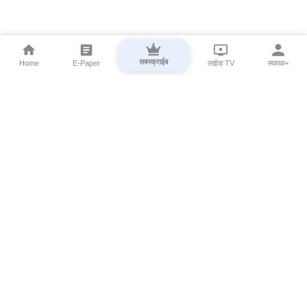
सबस्क्राईब
Home
E-Paper
लाईव्ह TV
सकाळ+
⌄
Marathi News
⌄
About Esakal
⌄
Digital Products
⌄
Sakal Programs