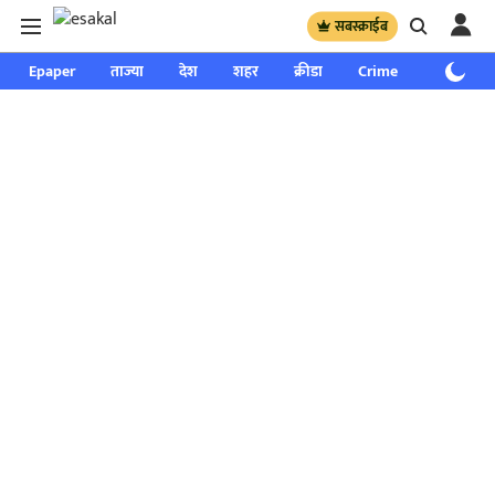
सबस्क्राईब
Epaper
ताज्या
देश
शहर
क्रीडा
Crime
साप्ताहिक