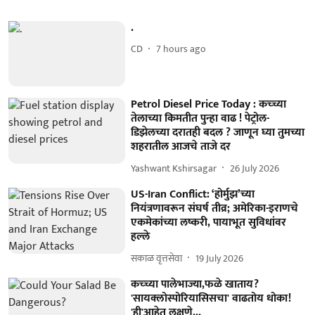
.
CD
7 hours ago
Petrol Diesel Price Today : कच्च्या
तेलाच्या किमतीत पुन्हा वाढ ! पेट्रोल-
डिझेलच्या दरातही बदल ? जाणून घ्या तुमच्या
शहरातील आजचे ताजे दर
Yashwant Kshirsagar
26 July 2026
US-Iran Conflict: ‘होर्मुझ’च्या
नियंत्रणावरून संघर्ष तीव्र; अमेरिका-इराणचे
एकमेकांच्या लष्करी, पायाभूत सुविधांवर
हल्ले
सकाळ वृत्तसेवा
19 July 2026
कच्च्या पालेभाज्या,फळे खाताय?
'सायक्लोस्पोरियासिसचा' वाढतोय धोका!
'ही'आहेत लक्षणे...