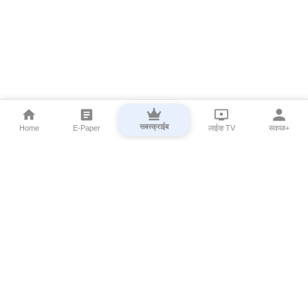
सबस्क्राईब
Home
E-Paper
लाईव्ह TV
सकाळ+
⌄
Marathi News
⌄
About Esakal