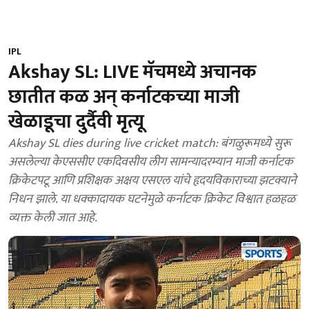
IPL
Akshay SL: LIVE मॅचमध्ये अचानक
छातीत कळ अन् कर्नाटकच्या माजी
खेळाडूचा दुर्दैवी मृत्यू
Akshay SL dies during live cricket match: बंगळुरूमध्ये सुरू
असलेल्या केएससीए एकदिवसीय लीग सामन्यादरम्यान माजी कर्नाटक
क्रिकेटपटू आणि प्रशिक्षक अक्षय एसएल यांचे हृदयविकाराच्या झटक्याने
निधन झाले. या धक्कादायक घटनेमुळे कर्नाटक क्रिकेट विश्वात हळहळ
व्यक्त केली जात आहे.