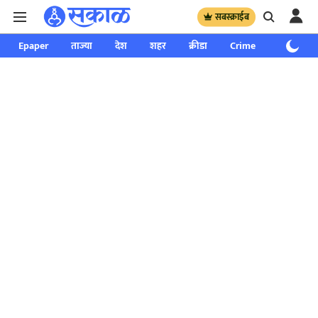
सबस्क्राईब
Epaper
ताज्या
देश
शहर
क्रीडा
Crime
साप्ताहिक