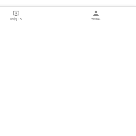
लाईव्ह TV
सकाळ+
l Programs
Print Products
Sakal Saptahik
hka
Family Doctor