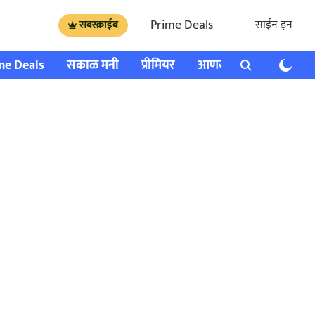
Prime Deals
साईन इन
सबस्क्राईब
me Deals
सकाळ मनी
प्रीमियर
आणखी
राशी भविष्य