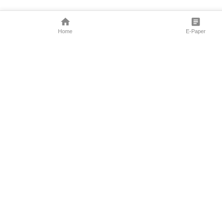
Home
E-Paper
Follow Us
Marathi News
Maharashtra N
Entertainment 