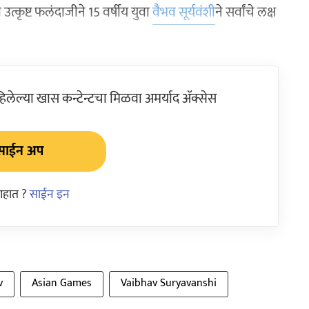
त्कृष्ट फलंदाजीने 15 वर्षीय युवा
वैभव सूर्यवंशी
ने सर्वांचे लक्ष
ेल्या खास कन्टेन्टचा मिळवा अमर्याद ॲक्सेस
साईन अप
आहात ?
साईन इन
v
Asian Games
Vaibhav Suryavanshi