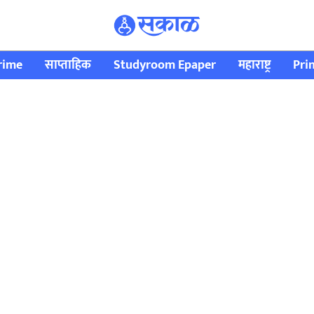
rime
साप्ताहिक
Studyroom Epaper
महाराष्ट्र
Pri