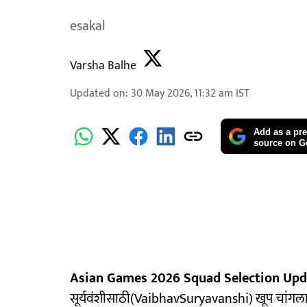
esakal
Varsha Balhe
Updated on
:
30 May 2026, 11:32 am
IST
Add as a pre
source on G
Asian Games 2026 Squad Selection Upd
सूर्यवंशीसाठी(VaibhavSuryavanshi) खूप चांगला ठ