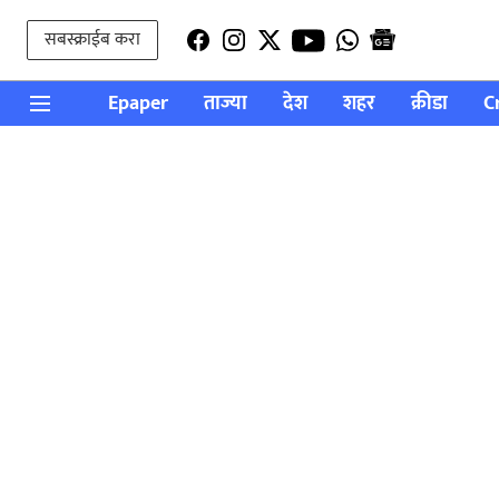
सबस्क्राईब करा
Epaper
ताज्या
देश
शहर
क्रीडा
C