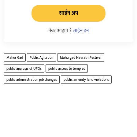
साईन अप
मेंबर आहात ?
साईन इन
Mahur Gad
Public Agitation
Mahurgad Navratri Festival
public analysis of UFOs
public access to temples
public administration job changes
public amenity land violations