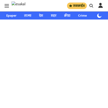
सबस्क्राईब
Epaper
ताज्या
देश
शहर
क्रीडा
Crime
साप्ताहिक