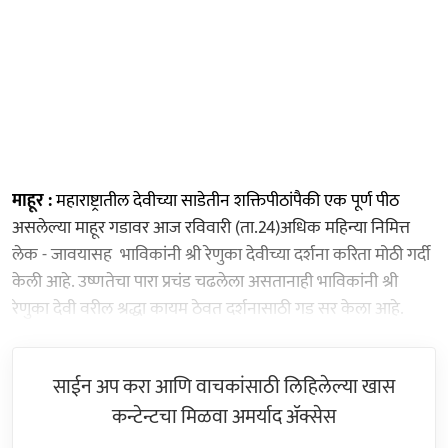
माहूर :
महाराष्ट्रातील देवीच्या साडेतीन शक्तिपीठांपैकी एक पूर्ण पीठ
असलेल्या माहूर गडावर आज रविवारी (ता.24)अधिक महिन्या निमित्त
लेक - जावयासह भाविकांनी श्री रेणुका देवीच्या दर्शना करिता मोठी गर्दी
केली आहे. उष्णतेचा पारा प्रचंड चढलेला असतानाही भाविकांनी श्री
रेणुका देवी वरील श्रद्धा कायम ठेवत दर्शनासाठी गड सर केला आहे.
साईन अप करा आणि वाचकांसाठी लिहिलेल्या खास
कन्टेन्टचा मिळवा अमर्याद ॲक्सेस