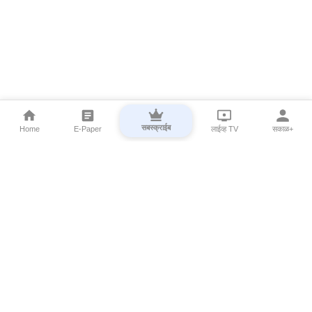
सबस्क्राईब
Home
E-Paper
लाईव्ह TV
सकाळ+
⌄
Marathi News
⌄
About Esakal