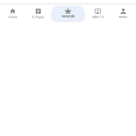
सबस्क्राईब
Home
E-Paper
लाईव्ह TV
सकाळ+
⌄
Marathi News
⌄
About Esakal
⌄
Digital Products
⌄
Sakal Programs
⌄
Print Products