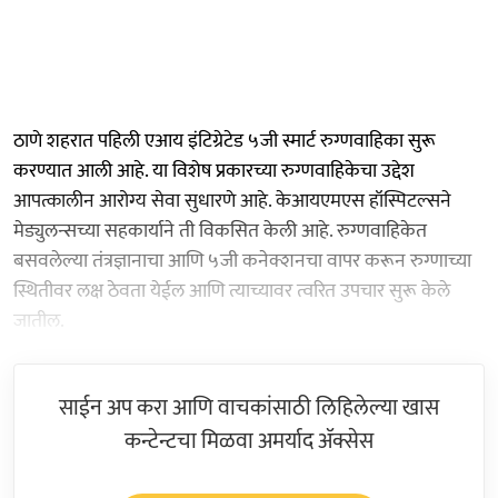
ठाणे शहरात पहिली एआय इंटिग्रेटेड ५जी स्मार्ट रुग्णवाहिका सुरू
करण्यात आली आहे. या विशेष प्रकारच्या रुग्णवाहिकेचा उद्देश
आपत्कालीन आरोग्य सेवा सुधारणे आहे. केआयएमएस हॉस्पिटल्सने
मेड्युलन्सच्या सहकार्याने ती विकसित केली आहे. रुग्णवाहिकेत
बसवलेल्या तंत्रज्ञानाचा आणि ५जी कनेक्शनचा वापर करून रुग्णाच्या
स्थितीवर लक्ष ठेवता येईल आणि त्याच्यावर त्वरित उपचार सुरू केले
जातील.
साईन अप करा आणि वाचकांसाठी लिहिलेल्या खास
कन्टेन्टचा मिळवा अमर्याद ॲक्सेस