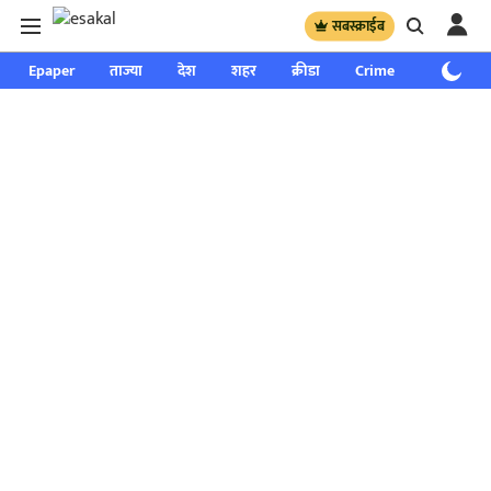
सबस्क्राईब
Epaper
ताज्या
देश
शहर
क्रीडा
Crime
साप्ताहिक