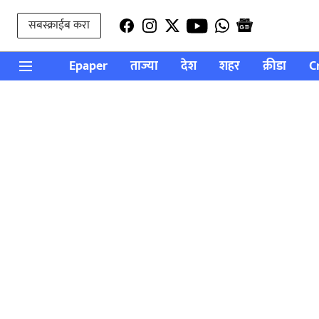
सबस्क्राईब करा
Epaper
ताज्या
देश
शहर
क्रीडा
C