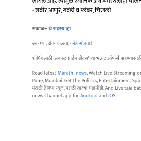
लागले आहे. त्यामुळे स्थानिक अर्थव्यवस्थेलाही चा
- शबीर आणुरे, गवंडी व प्लंबर, चिखली
सकाळ+ चे
सदस्य व्हा
ब्रेक घ्या, डोकं चालवा,
कोडे सोडवा
!
शॉपिंगसाठी 'सकाळ प्राईम डील्स'च्या भन्नाट ऑफर्स पाहण्यासा
Read latest
Marathi news
, Watch Live Streaming o
Pune, Mumbai. Get the Politics, Entertainment, Sports
मराठी ब्रेकिंग न्यूज, मराठी ताज्या घडामोडी. And Live t
news Channel app for
Android
and
IOS
.