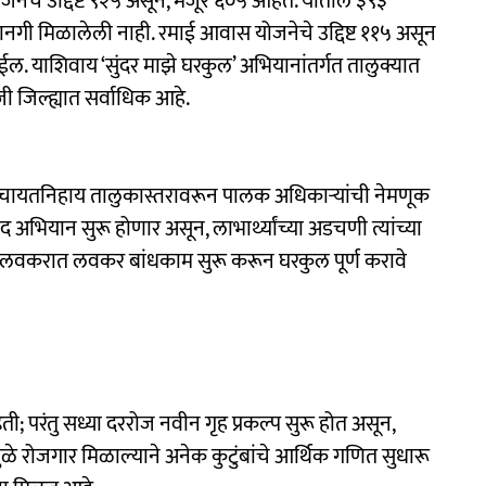
ोजनेचे उद्दिष्ट ९२५ असून, मंजूर ६०५ आहेत. यातील ३९३
ानगी मिळालेली नाही. रमाई आवास योजनेचे उद्दिष्ट ११५ असून
ईल. याशिवाय ‘सुंदर माझे घरकुल’ अभियानांतर्गत तालुक्यात
ी जिल्ह्यात सर्वाधिक आहे.
मपंचायतनिहाय तालुकास्तरावरून पालक अधिकाऱ्यांची नेमणूक
भियान सुरू होणार असून, लाभार्थ्यांच्या अडचणी त्यांच्या
नी लवकरात लवकर बांधकाम सुरू करून घरकुल पूर्ण करावे
ती; परंतु सध्या दररोज नवीन गृह प्रकल्प सुरू होत असून,
ळे रोजगार मिळाल्याने अनेक कुटुंबांचे आर्थिक गणित सुधारू