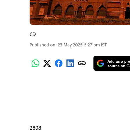
CD
Published on
:
23 May 2025, 5:27 pm
IST
Add as a pre
source on G
2898