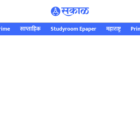
rime
साप्ताहिक
Studyroom Epaper
महाराष्ट्र
Pri