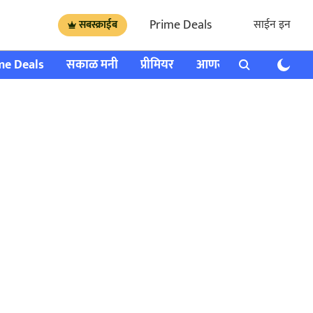
Prime Deals
साईन इन
सबस्क्राईब
me Deals
सकाळ मनी
प्रीमियर
आणखी
राशी भविष्य