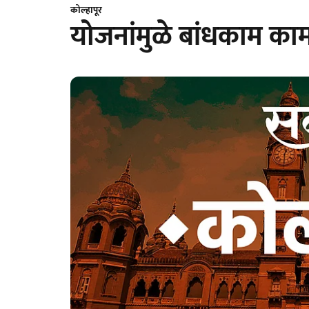
कोल्हापूर
योजनांमुळे बांधकाम कामग