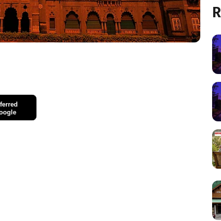
R
ferred
oogle