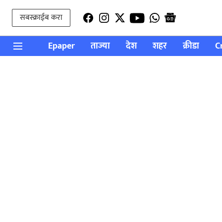
सबस्क्राईब करा
Epaper
ताज्या
देश
शहर
क्रीडा
C