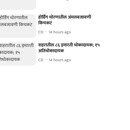
होर्डिंग धोरणातील अंमलबजावणी
किचकट
CD
14 hours ago
शहरातील ८६ इमारती धोकादायक; १५
अतिधोकादायक
CD
14 hours ago