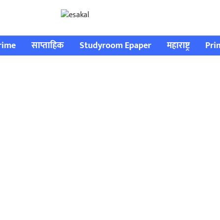
rime
साप्ताहिक
Studyroom Epaper
महाराष्ट्र
Pri