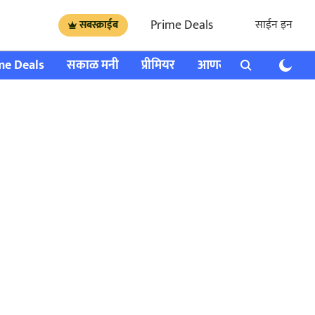
Prime Deals
साईन इन
सबस्क्राईब
me Deals
सकाळ मनी
प्रीमियर
आणखी
राशी भविष्य