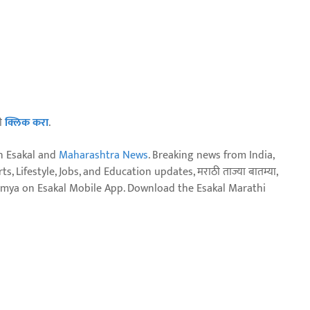
ठी
क्लिक करा
.
n Esakal and
Maharashtra News
. Breaking news from India,
, Lifestyle, Jobs, and Education updates, मराठी ताज्या बातम्या,
aja batmya on Esakal Mobile App. Download the Esakal Marathi