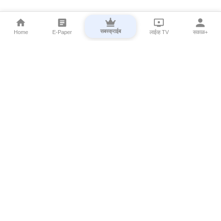
सबस्क्राईब
Home
E-Paper
लाईव्ह TV
सकाळ+
⌄
Marathi News
⌄
About Esakal
⌄
Digital Products