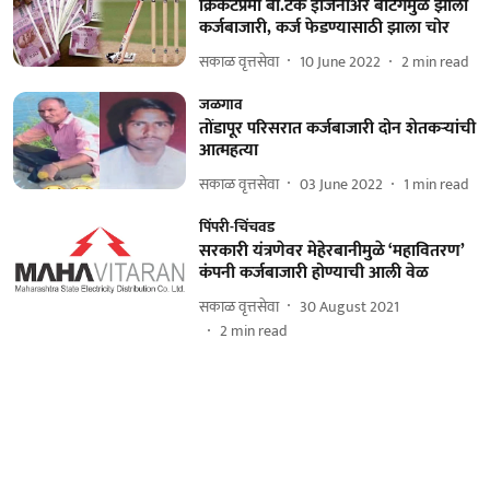
क्रिकेटप्रेमी बी.टेक इंजिनीअर बेटिंगमुळे झाला
कर्जबाजारी, कर्ज फेडण्यासाठी झाला चोर
सकाळ वृत्तसेवा
10 June 2022
2
min read
जळगाव
तोंडापूर परिसरात कर्जबाजारी दोन शेतकऱ्यांची
आत्महत्या
सकाळ वृत्तसेवा
03 June 2022
1
min read
पिंपरी-चिंचवड
सरकारी यंत्रणेवर मेहेरबानीमुळे ‘महावितरण’
कंपनी कर्जबाजारी होण्याची आली वेळ
सकाळ वृत्तसेवा
30 August 2021
2
min read