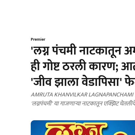
Premier
'लग्न पंचमी नाटकातून 
ही गोष्ट ठरली कारण; आ
'जीव झाला वेडापिसा' फेम
AMRUTA KHANVILKAR LAGNAPANCHAMI EXIT: ल
'लग्नपंचमी' या गाजणाऱ्या नाटकातून एक्झिट घेतली