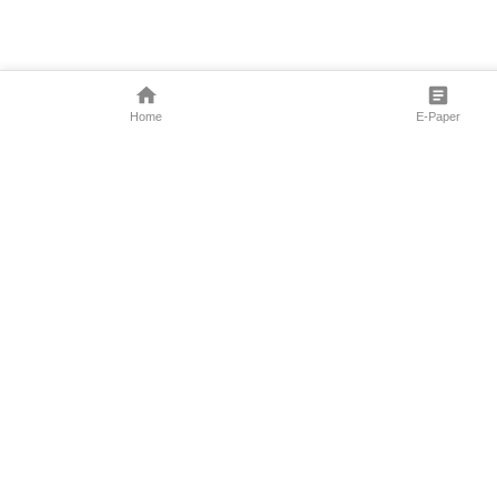
Home
E-Paper
Follow Us
Marathi News
Maharashtra N