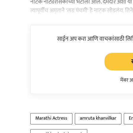
नाटक नाट्यरसिकांच्या भेटीला आलं. दमदार अशा या 
त्यापूर्वीच अमृताने 'लग्न पंचमी' हे नाटक सोडलंय. त
साईन अप करा आणि वाचकांसाठी लिहिल
मेंबर 
Marathi Actress
amruta khanvilkar
E