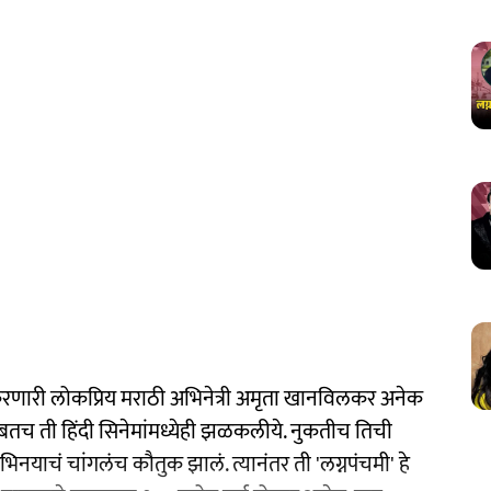
ाण करणारी लोकप्रिय मराठी अभिनेत्री अमृता खानविलकर अनेक
ीसोबतच ती हिंदी सिनेमांमध्येही झळकलीये. नुकतीच तिची
िनयाचं चांगलंच कौतुक झालं. त्यानंतर ती 'लग्नपंचमी' हे