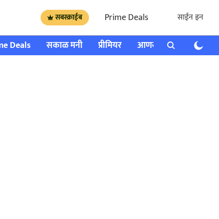
Prime Deals
साईन इन
सबस्क्राईब
me Deals
सकाळ मनी
प्रीमियर
आणखी
राशी भविष्य