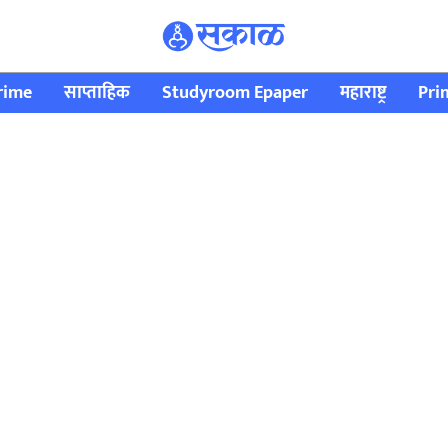
rime
साप्ताहिक
Studyroom Epaper
महाराष्ट्र
Pri