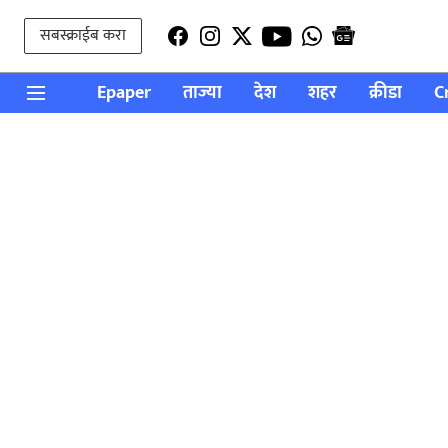
सबस्क्राईब करा
Epaper
ताज्या
देश
शहर
क्रीडा
C