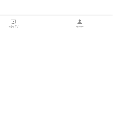
लाईव्ह TV
सकाळ+
l Programs
Print Products
Sakal Saptahik