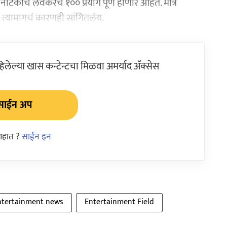
नाटकाचे लवकरच १०० प्रयोग पूर्ण होणार आहेत. मात्र
िने त्यामागचं कारणही सांगितलंय.
ेल्या खास कन्टेन्टचा मिळवा अमर्याद ॲक्सेस
साईन अप
आहात ?
साईन इन
ntertainment news
Entertainment Field