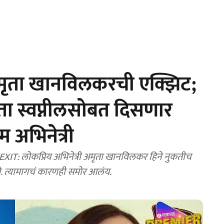
अमृता खानविलकरची एक्झिट;
ता स्वप्नीलसोबत दिसणार
 अभिनेत्री
ोकप्रिय अभिनेत्री अमृता खानविलकर हिने नुकतीच
ये. त्यामागचं कारणही समोर आलंय.