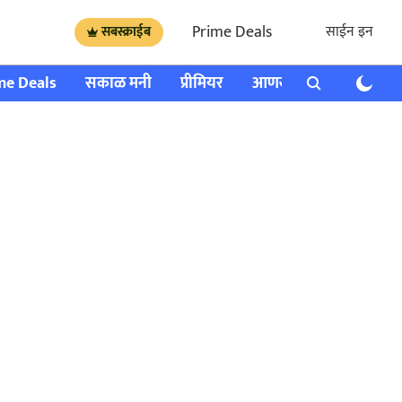
Prime Deals
साईन इन
सबस्क्राईब
me Deals
सकाळ मनी
प्रीमियर
आणखी
राशी भविष्य