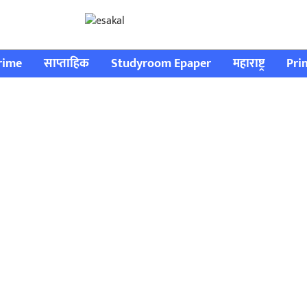
rime
साप्ताहिक
Studyroom Epaper
महाराष्ट्र
Pri