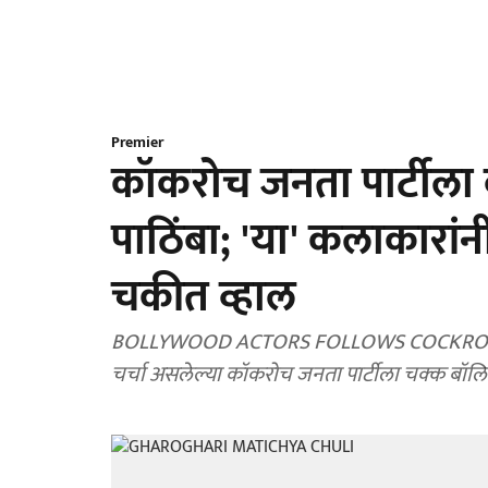
Premier
कॉकरोच जनता पार्टीला 
पाठिंबा; 'या' कलाकारांन
चकीत व्हाल
BOLLYWOOD ACTORS FOLLOWS COCKROACH J
चर्चा असलेल्या कॉकरोच जनता पार्टीला चक्क बॉलि