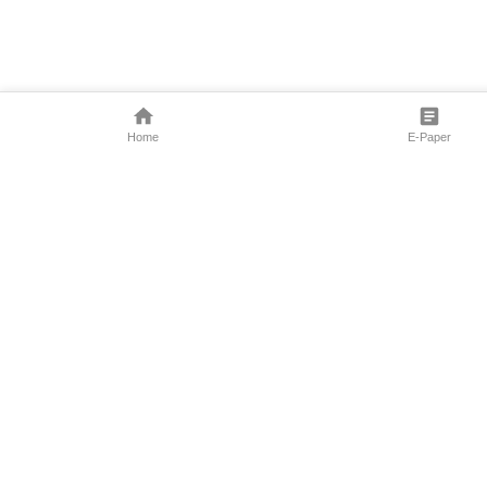
Home
E-Paper
Follow Us
Marathi News
Maharashtra N