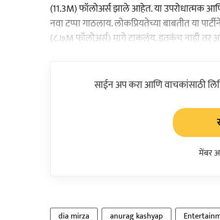
(11.3M) फॉलोअर्स झाले आहेत. या उपरोधात्मक
नवा टप्पा गाठलाय. लोकप्रियतेच्या बाबतीत या पार्टीने 
(८.७M फॉलोअर्स) मागे टाकलंय. इतकंच नाही तर अ
साईन अप करा आणि वाचकांसाठी लिहिल
मेंबर 
dia mirza
anurag kashyap
Entertain