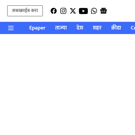
सबस्क्राईब करा
Epaper
ताज्या
देश
शहर
क्रीडा
C