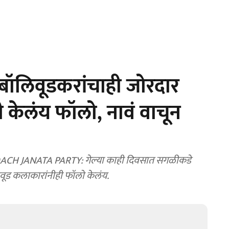
बॉलिवूडकरांचाही जोरदार
ी केलंय फॉलो, नावं वाचून
ANATA PARTY: गेल्या काही दिवसात सगळीकडे
वूड कलाकारांनीही फॉलो केलंय.