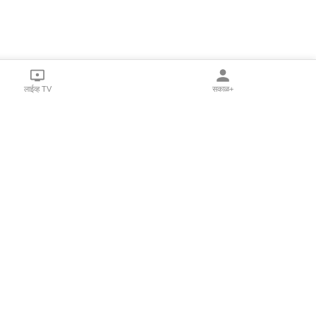
लाईव्ह TV
सकाळ+
l Programs
Print Products
Sakal Saptahik