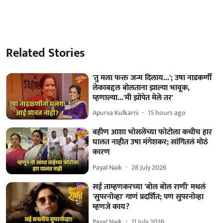
Related Stories
'तु मला फक्त जन्म दिलाय...'; उषा नाडकर्णीं
लेकाबद्दल बोलताना झाल्या भावूक,
म्हणाल्या...'मी झोपेत मेले तर'
Apurva Kulkarni
15 hours ago
बहीण आशा भोसलेंच्या फोटोला कधीच हार
घालत नाहीत उषा मंगेशकर; सांगितलं मोठं
कारण
Payal Naik
28 July 2026
सई ताम्हणकरच्या 'बोल बोल राणी' मधलं
'सुपरनोव्हा' गाणं प्रदर्शित; पण सुपरनोव्हा
म्हणजे काय?
Payal Naik
11 July 2026