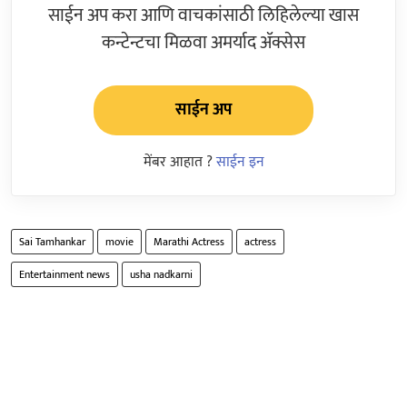
साईन अप करा आणि वाचकांसाठी लिहिलेल्या खास
कन्टेन्टचा मिळवा अमर्याद ॲक्सेस
साईन अप
मेंबर आहात ?
साईन इन
Sai Tamhankar
movie
Marathi Actress
actress
Entertainment news
usha nadkarni