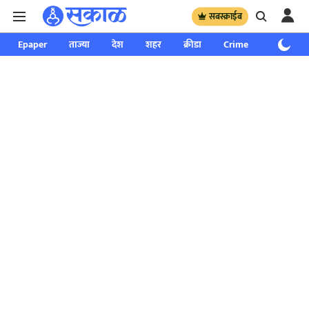
सबस्क्राईब
Epaper
ताज्या
देश
शहर
क्रीडा
Crime
साप्ताहिक