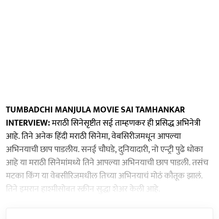
TUMBADCHI MANJULA MOVIE SAI TAMHANKAR
INTERVIEW:
मराठी सिनेसृष्टीत सई ताम्हणकर ही प्रसिद्ध अभिनेत्री
आहे. तिने अनेक हिंदी मराठी सिनेमा, वेबसिरीजमधून आपल्या
अभिनयाची छाप पाडलीय. सनई चौघडे, दुनियादारी, नो एन्ट्री पुढे धोका
आहे या मराठी सिनेमांमध्ये तिने आपल्या अभिनयाची छाप पाडली. तसंच
मटका किंग या वेबसीरिजमधील तिच्या अभिनयाचं मोठं कौतूक झालं.
तिने इमरान हाश्मीसोबत स्क्रीन सुद्धा शेअर केली आहे.