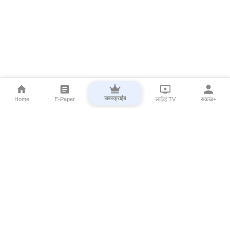
सबस्क्राईब
Home
E-Paper
लाईव्ह TV
सकाळ+
⌄
Marathi News