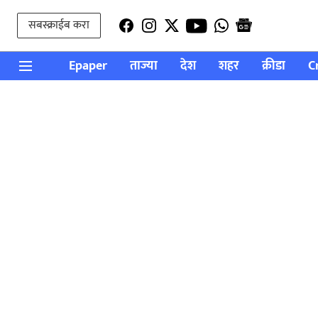
सबस्क्राईब करा
Epaper
ताज्या
देश
शहर
क्रीडा
C