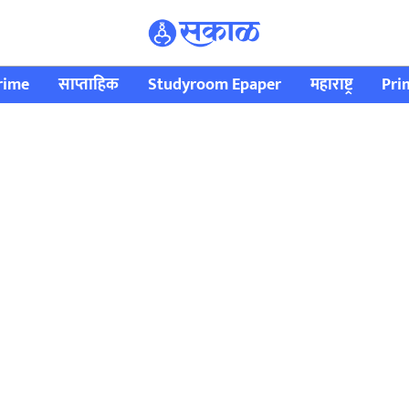
rime
साप्ताहिक
Studyroom Epaper
महाराष्ट्र
Pri