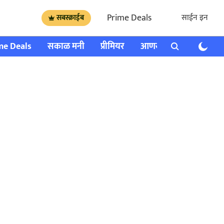
Prime Deals
साईन इन
सबस्क्राईब
me Deals
सकाळ मनी
प्रीमियर
आणखी
राशी भविष्य