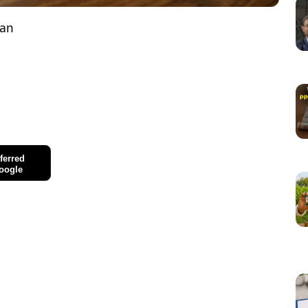
oan
ferred
oogle