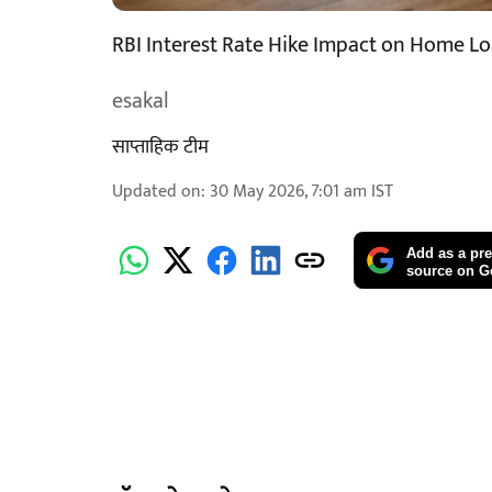
RBI Interest Rate Hike Impact on Home L
esakal
साप्ताहिक टीम
Updated on
:
30 May 2026, 7:01 am
IST
Add as a pre
source on G