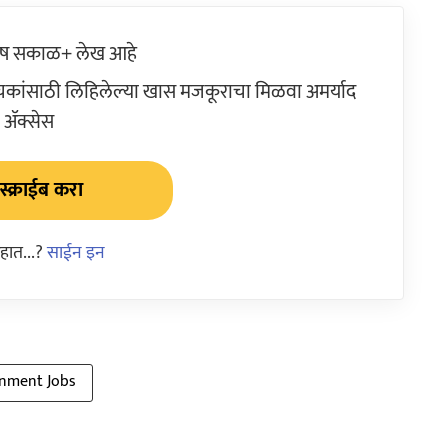
ेष सकाळ+ लेख आहे
ांसाठी लिहिलेल्या खास मजकूराचा मिळवा अमर्याद
ॲक्सेस
्क्राईब करा
हात...?
साईन इन
rnment Jobs