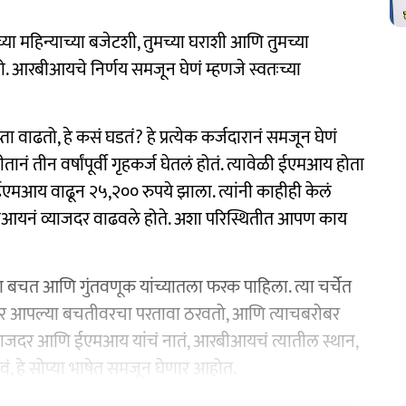
ा महिन्याच्या बजेटशी, तुमच्या घराशी आणि तुमच्या
 आरबीआयचे निर्णय समजून घेणं म्हणजे स्वतःच्या
ा वाढतो, हे कसं घडतं? हे प्रत्येक कर्जदारानं समजून घेणं
 तीन वर्षांपूर्वी गृहकर्ज घेतलं होतं. त्यावेळी ईएमआय होता
 ईएमआय वाढून २५,२०० रुपये झाला. त्यांनी काहीही केलं
ीआयनं व्याजदर वाढवले होते. अशा परिस्थितीत आपण काय
 बचत आणि गुंतवणूक यांच्यातला फरक पाहिला. त्या चर्चेत
याजदर आपल्या बचतीवरचा परतावा ठरवतो, आणि त्याचबरोबर
याजदर आणि ईएमआय यांचं नातं, आरबीआयचं त्यातील स्थान,
वं, हे सोप्या भाषेत समजून घेणार आहोत.