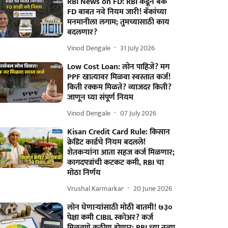
RBI News on FD: RBI कडून बँक
FD बाबत नवे नियम जारी! बँकांच्या
मनमानीला लगाम; तुमच्यासाठी काय
बदलणार?
Vinod Dengale
31 July 2026
Low Cost Loan: लोन पाहिजे? मग
PPF खात्यावर मिळवा स्वस्तात कर्ज!
किती रक्कम मिळते? व्याजदर किती?
जाणून घ्या संपूर्ण नियम
Vinod Dengale
07 July 2026
Kisan Credit Card Rule: किसान
क्रेडिट कार्डचे नियम बदलले!
शेतकऱ्यांना आता सहज कर्ज मिळणार;
कागदपत्रांची कटकट कमी, RBI चा
मोठा निर्णय
Vrushal Karmarkar
20 June 2026
लोन घेणाऱ्यांसाठी मोठी बातमी! ७३०
पेक्षा कमी CIBIL स्कोअर? कर्ज
मिळवणे कठीण होणार; RBI च्या नव्या