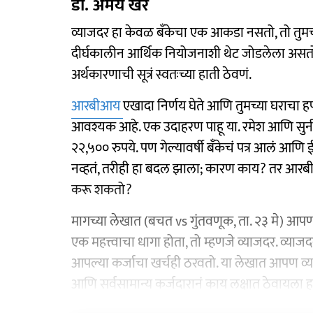
डॉ. अमेय खरे
व्याजदर हा केवळ बँकेचा एक आकडा नसतो, तो तुमच्य
दीर्घकालीन आर्थिक नियोजनाशी थेट जोडलेला असतो.
अर्थकारणाची सूत्रं स्वतःच्या हाती ठेवणं.
आरबीआय
एखादा निर्णय घेते आणि तुमच्या घराचा हप्त
आवश्यक आहे. एक उदाहरण पाहू या. रमेश आणि सुनीतानं
२२,५०० रुपये. पण गेल्यावर्षी बँकेचं पत्र आलं आणि
नव्हतं, तरीही हा बदल झाला; कारण काय? तर आरब
करू शकतो?
मागच्या लेखात (बचत vs गुंतवणूक, ता. २३ मे) आपण
एक महत्त्वाचा धागा होता, तो म्हणजे व्याजदर. व्
आपल्या कर्जाचा खर्चही ठरवतो. या लेखात आपण व्
आणि सर्वसामान्य कर्जदारानं काय लक्षात ठेवायला ह