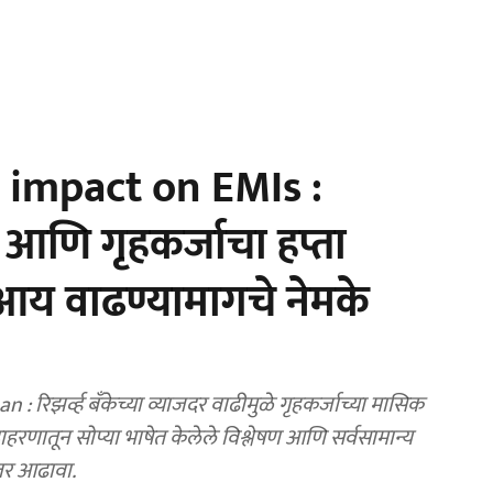
 impact on EMIs :
णि गृहकर्जाचा हप्ता
आय वाढण्यामागचे नेमके
िझर्व्ह बँकेच्या व्याजदर वाढीमुळे गृहकर्जाच्या मासिक
दाहरणातून सोप्या भाषेत केलेले विश्लेषण आणि सर्वसामान्य
्तर आढावा.