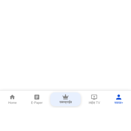
सबस्क्राईब
Home
E-Paper
लाईव्ह TV
सकाळ+