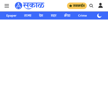
सबस्क्राईब
Epaper
ताज्या
देश
शहर
क्रीडा
Crime
साप्ताहिक