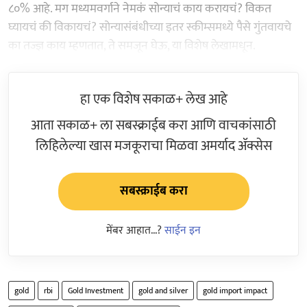
८०% आहे. मग मध्यमवर्गाने नेमकं सोन्याचं काय करायचं? विकत
घ्यायचं की विकायचं? सोन्यासंबंधीच्या इतर स्कीम्समध्ये पैसे गुंतवायचे
का तज्ज्ञ काय म्हणतात, ते समजून घेऊ, या विशेष लेखामधून.
हा एक विशेष सकाळ+ लेख आहे
आता सकाळ+ ला सबस्क्राईब करा आणि वाचकांसाठी
लिहिलेल्या खास मजकूराचा मिळवा अमर्याद ॲक्सेस
सबस्क्राईब करा
मेंबर आहात...?
साईन इन
gold
rbi
Gold Investment
gold and silver
gold import impact