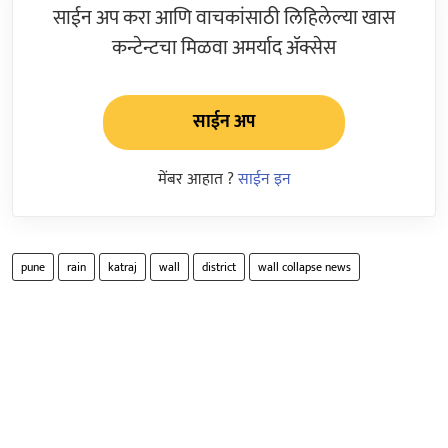
साईन अप करा आणि वाचकांसाठी लिहिलेल्या खास
कन्टेन्टचा मिळवा अमर्याद ॲक्सेस
साईन अप
मेंबर आहात ?
साईन इन
pune
rain
katraj
wall
district
wall collapse news