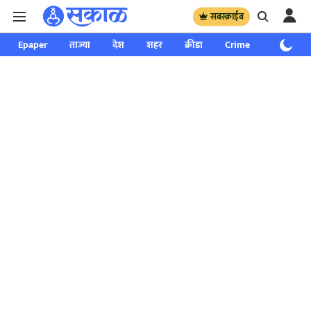
सबस्क्राईब
Epaper
ताज्या
देश
शहर
क्रीडा
Crime
साप्ताहिक