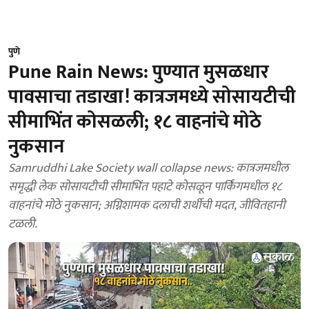
पुणे
Pune Rain News: पुण्यात मुसळधार
पावसाचा तडाखा! कात्रजमध्ये सोसायटीची
सीमाभिंत कोसळली; १८ वाहनांचे मोठे
नुकसान
Samruddhi Lake Society wall collapse news: कात्रजमधील
समृद्धी लेक सोसायटीची सीमाभिंत पहाटे कोसळून पार्किंगमधील १८
वाहनांचे मोठे नुकसान; अग्निशामक दलाची शर्थीची मदत, जीवितहानी
टळली.