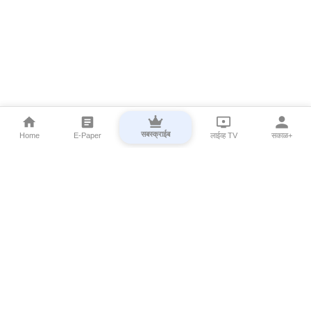
सबस्क्राईब
Home
E-Paper
लाईव्ह TV
सकाळ+
⌄
Marathi News