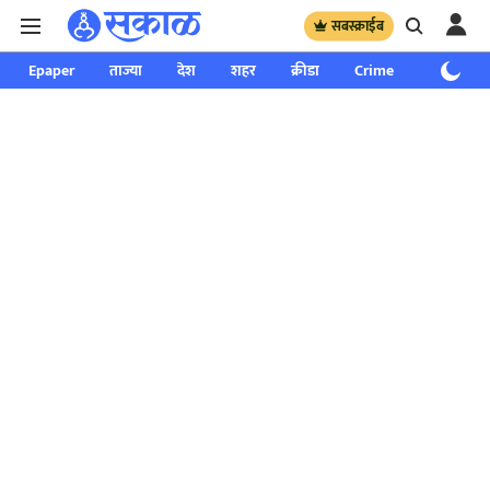
सबस्क्राईब
Epaper
ताज्या
देश
शहर
क्रीडा
Crime
साप्ताहिक