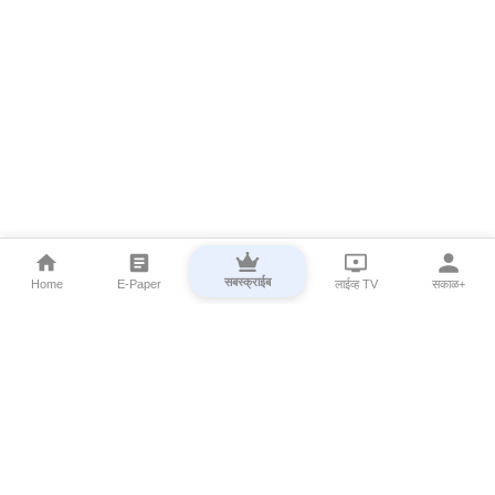
सबस्क्राईब
Home
E-Paper
लाईव्ह TV
सकाळ+