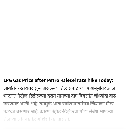
LPG Gas Price after Petrol-Diesel rate hike Today:
जागतिक स्तरावर सुरू असलेल्या तेल संकटाच्या पार्श्वभूमीवर आज
भारतात पेट्रोल-डिझेलच्या दरात मागच्या दहा दिवसांत चौथ्यांदा वाढ
करण्यात आली आहे. त्यामुळे आता सर्वसामान्यांच्या खिशाला मोठा
फटका बसणार आहे. कारण पेट्रोल-डिझेलचा मोठा संबंध आपल्या
रोजच्या जीवनातील गोष्टींशी येत असतो.