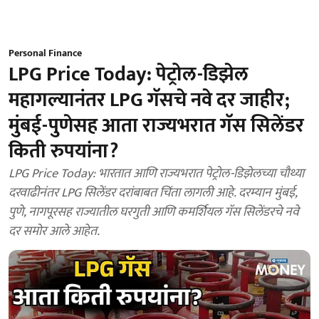
Personal Finance
LPG Price Today: पेट्रोल-डिझेल
महागल्यानंतर LPG गॅसचे नवे दर जाहीर;
मुंबई-पुणेसह आता राज्यभरात गॅस सिलेंडर
किती रुपयांना?
LPG Price Today: भारतात आणि राज्यभरात पेट्रोल-डिझेलच्या चौथ्या
दरवाढीनंतर LPG सिलेंडर दरांबाबत चिंता लागली आहे. दरम्यान मुंबई,
पुणे, नागपूरसह राज्यातील घरगुती आणि कमर्शियल गॅस सिलेंडरचे नवे
दर समोर आले आहेत.