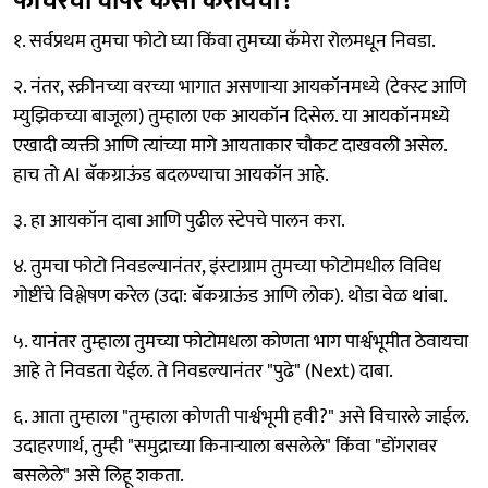
फीचरचा वापर कसा करायचा?
१. सर्वप्रथम तुमचा फोटो घ्या किंवा तुमच्या कॅमेरा रोलमधून निवडा.
२. नंतर, स्क्रीनच्या वरच्या भागात असणाऱ्या आयकॉनमध्ये (टेक्स्ट आणि
म्युझिकच्या बाजूला) तुम्हाला एक आयकॉन दिसेल. या आयकॉनमध्ये
एखादी व्यक्ती आणि त्यांच्या मागे आयताकार चौकट दाखवली असेल.
हाच तो AI बॅकग्राऊंड बदलण्याचा आयकॉन आहे.
३. हा आयकॉन दाबा आणि पुढील स्टेपचे पालन करा.
४. तुमचा फोटो निवडल्यानंतर, इंस्टाग्राम तुमच्या फोटोमधील विविध
गोष्टींचे विश्लेषण करेल (उदा: बॅकग्राऊंड आणि लोक). थोडा वेळ थांबा.
५. यानंतर तुम्हाला तुमच्या फोटोमधला कोणता भाग पार्श्वभूमीत ठेवायचा
आहे ते निवडता येईल. ते निवडल्यानंतर "पुढे" (Next) दाबा.
६. आता तुम्हाला "तुम्हाला कोणती पार्श्वभूमी हवी?" असे विचारले जाईल.
उदाहरणार्थ, तुम्ही "समुद्राच्या किनाऱ्याला बसलेले" किंवा "डोंगरावर
बसलेले" असे लिहू शकता.