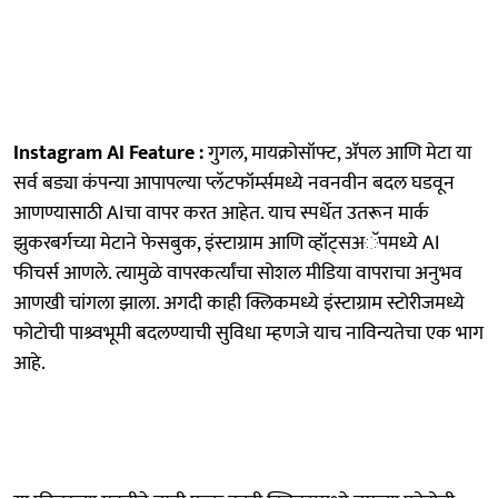
Instagram AI Feature :
गुगल, मायक्रोसॉफ्ट, ॲपल आणि मेटा या
सर्व बड्या कंपन्या आपापल्या प्लॅटफॉर्म्समध्ये नवनवीन बदल घडवून
आणण्यासाठी AIचा वापर करत आहेत. याच स्पर्धेत उतरून मार्क
झुकरबर्गच्या मेटाने फेसबुक, इंस्टाग्राम आणि व्हॉट्सअॅपमध्ये AI
फीचर्स आणले. त्यामुळे वापरकर्त्यांचा सोशल मीडिया वापराचा अनुभव
आणखी चांगला झाला. अगदी काही क्लिकमध्ये इंस्टाग्राम स्टोरीजमध्ये
फोटोची पाश्र्वभूमी बदलण्याची सुविधा म्हणजे याच नाविन्यतेचा एक भाग
आहे.