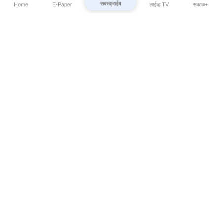
सबस्क्राईब
Home
E-Paper
लाईव्ह TV
सकाळ+