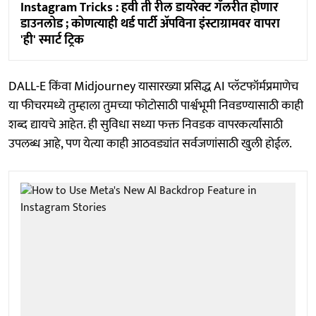
Instagram Tricks : हवी ती रील डायरेक्ट गॅलरीत होणार
डाउनलोड ; कोणत्याही थर्ड पार्टी अ‍ॅपविना इंस्टाग्रामवर वापरा
'ही' स्मार्ट ट्रिक
DALL-E किंवा Midjourney यासारख्या प्रसिद्ध AI प्लॅटफॉर्मप्रमाणेच
या फीचरमध्ये तुम्हाला तुमच्या फोटोसाठी पार्श्वभूमी निवडण्यासाठी काही
शब्द द्यायचे आहेत. ही सुविधा सध्या फक्त निवडक वापरकर्त्यांसाठी
उपलब्ध आहे, पण येत्या काही आठवड्यांत सर्वजणांसाठी खुली होईल.