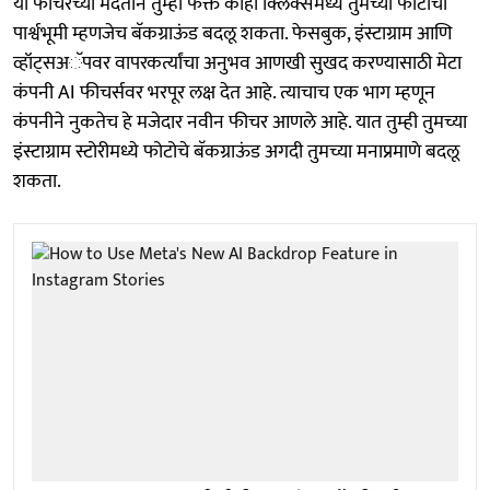
या फीचरच्या मदतीने तुम्ही फक्त काही क्लिक्समध्ये तुमच्या फोटोची
पार्श्वभूमी म्हणजेच बॅकग्राऊंड बदलू शकता. फेसबुक, इंस्टाग्राम आणि
व्हॉट्सअॅपवर वापरकर्त्यांचा अनुभव आणखी सुखद करण्यासाठी मेटा
कंपनी AI फीचर्सवर भरपूर लक्ष देत आहे. त्याचाच एक भाग म्हणून
कंपनीने नुकतेच हे मजेदार नवीन फीचर आणले आहे. यात तुम्ही तुमच्या
इंस्टाग्राम स्टोरीमध्ये फोटोचे बॅकग्राऊंड अगदी तुमच्या मनाप्रमाणे बदलू
शकता.