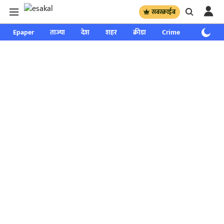
सबस्क्राईब
Epaper
ताज्या
देश
शहर
क्रीडा
Crime
साप्ताहिक