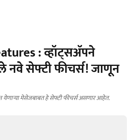
res : व्हॉट्सअ‍ॅपने
े नवे सेफ्टी फीचर्स! जाणून
ेणाऱ्या मेसेजबाबत हे सेफ्टी फीचर्स असणार आहेत.