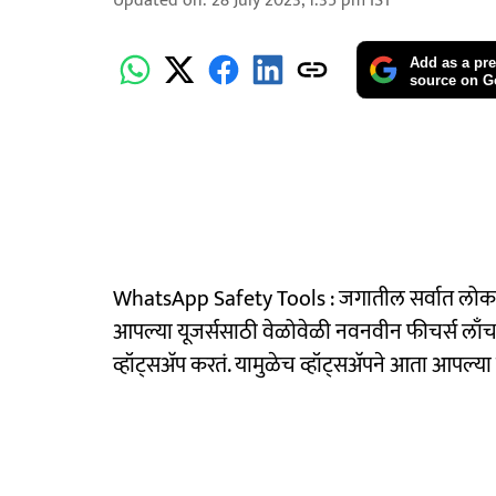
Updated on
:
28 July 2023, 1:35 pm
IST
Add as a pre
source on G
WhatsApp Safety Tools : जगातील सर्वात लोकप्रिय मे
आपल्या यूजर्ससाठी वेळोवेळी नवनवीन फीचर्स लाँच
व्हॉट्सअ‍ॅप करतं. यामुळेच व्हॉट्सअ‍ॅपने आता आपल्या