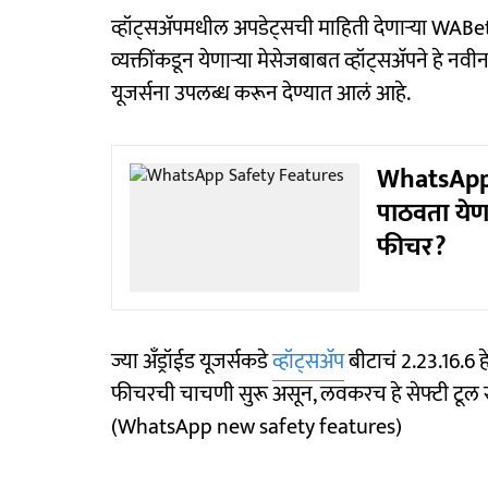
व्हॉट्सअ‍ॅपमधील अपडेट्सची माहिती देणाऱ्या WA
व्यक्तींकडून येणाऱ्या मेसेजबाबत व्हॉट्सअ‍ॅपने हे न
यूजर्सना उपलब्ध करून देण्यात आलं आहे.
WhatsApp 
पाठवता येणा
फीचर?
ज्या अँड्रॉईड यूजर्सकडे
व्हॉट्सअ‍ॅप
बीटाचं 2.23.16.6 हे
फीचरची चाचणी सुरू असून, लवकरच हे सेफ्टी टूल सर
(WhatsApp new safety features)