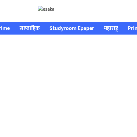
rime
साप्ताहिक
Studyroom Epaper
महाराष्ट्र
Pri