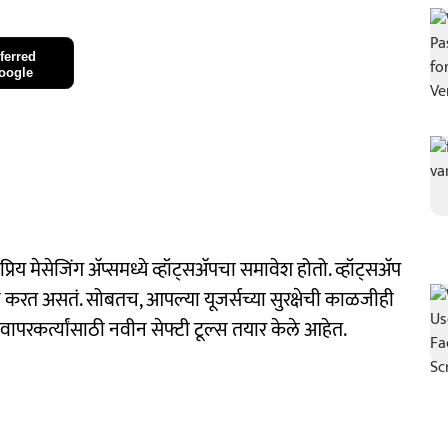
ferred
oogle
सेजिंग अ‍ॅप्समध्ये व्हॉट्सअ‍ॅपचा समावेश होतो. व्हॉट्सअ‍ॅप
 करत असतं. सोबतच, आपल्या यूजर्सच्या सुरक्षेची काळजीही
 वापरकर्त्यांसाठी नवीन सेफ्टी टूल्स तयार केले आहेत.