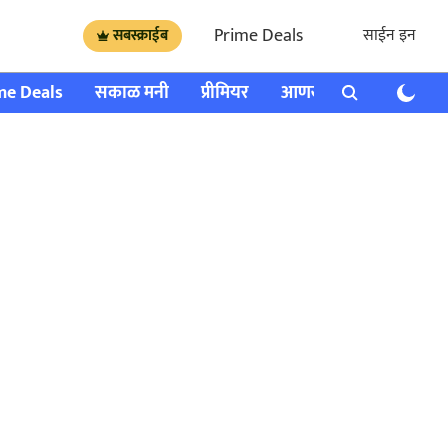
Prime Deals
साईन इन
सबस्क्राईब
me Deals
सकाळ मनी
प्रीमियर
आणखी
राशी भविष्य