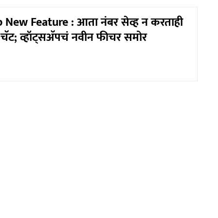
New Feature : आता नंबर सेव्ह न करताही
चॅट; व्हॉट्सअ‍ॅपचं नवीन फीचर समोर