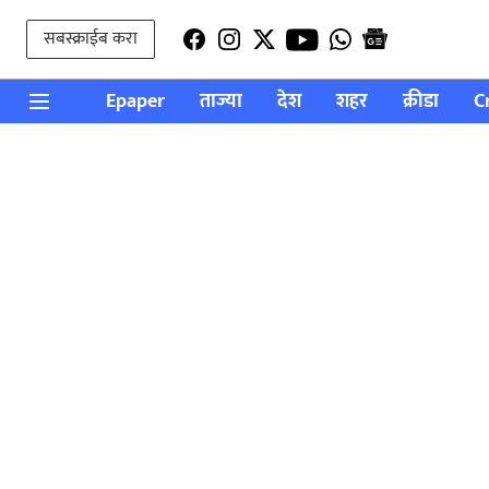
सबस्क्राईब करा
Epaper
ताज्या
देश
शहर
क्रीडा
C