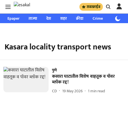
सबस्क्राईब
Epaper
ताज्या
देश
शहर
क्रीडा
Crime
साप्ताहिक
Kasara locality transport news
पुणे
कसारा घाटातील विशेष वाहतूक व पॉवर
ब्लॉक रद्द!
CD
19 May 2026
1
min read