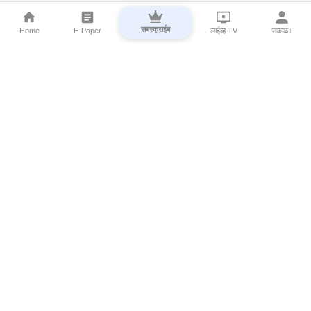
सबस्क्राईब
Home
E-Paper
लाईव्ह TV
सकाळ+
⌄
Marathi News
⌄
About Esakal
⌄
Digital Products
⌄
Sakal Programs