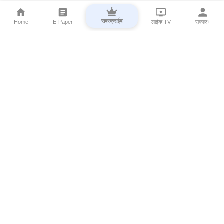
सबस्क्राईब
Home
E-Paper
लाईव्ह TV
सकाळ+
⌄
Marathi News
⌄
About Esakal
⌄
Digital Products
⌄
Sakal Programs