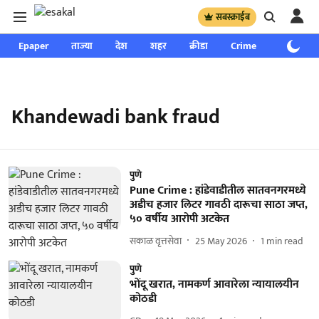
सबस्क्राईब
Epaper
ताज्या
देश
शहर
क्रीडा
Crime
साप्ताहिक
Khandewadi bank fraud
पुणे
Pune Crime : हांडेवाडीतील सातवनगरमध्ये
अडीच हजार लिटर गावठी दारूचा साठा जप्त,
५० वर्षीय आरोपी अटकेत
सकाळ वृत्तसेवा
25 May 2026
1
min read
पुणे
भोंदू खरात, नामकर्ण आवारेला न्यायालयीन
कोठडी