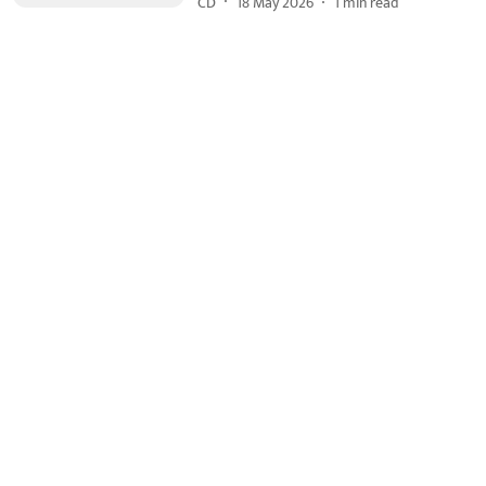
CD
18 May 2026
1
min read