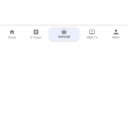
सबस्क्राईब
Home
E-Paper
लाईव्ह TV
सकाळ+
⌄
Marathi News
⌄
About Esakal
⌄
Digital Products