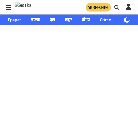
सबस्क्राईब
Epaper
ताज्या
देश
शहर
क्रीडा
Crime
साप्ताहिक