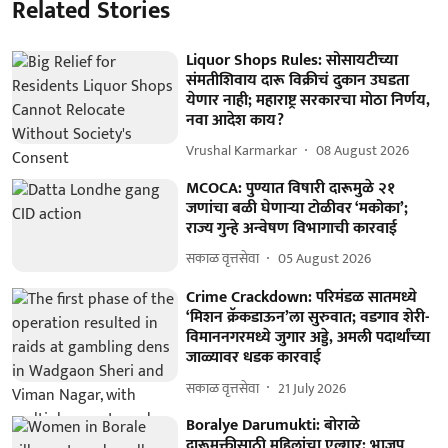
Related Stories
Liquor Shops Rules: सोसायटीच्या
संमतीशिवाय दारू विक्रीचं दुकान उघडता
येणार नाही; महाराष्ट्र सरकारचा मोठा निर्णय,
नवा आदेश काय?
Vrushal Karmarkar
08 August 2026
MCOCA: पुण्यात विषारी दारूमुळे २१
जणांचा बळी घेणाऱ्या टोळीवर ‘मकोका’;
राज्य गुन्हे अन्वेषण विभागाची कारवाई
सकाळ वृत्तसेवा
05 August 2026
Crime Crackdown: परिमंडळ सातमध्ये
‘मिशन क्रॅकडाऊन’ला सुरुवात; वडगाव शेरी-
विमाननगरमध्ये जुगार अड्डे, अमली पदार्थांच्या
जाळ्यावर धडक कारवाई
सकाळ वृत्तसेवा
21 July 2026
Boralye Darumukti: बोराळे
दारूमुक्तीसाठी महिलांचा एल्गार: भाजप