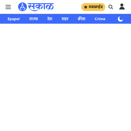
सबस्क्राईब
Epaper
ताज्या
देश
शहर
क्रीडा
Crime
साप्ताहिक