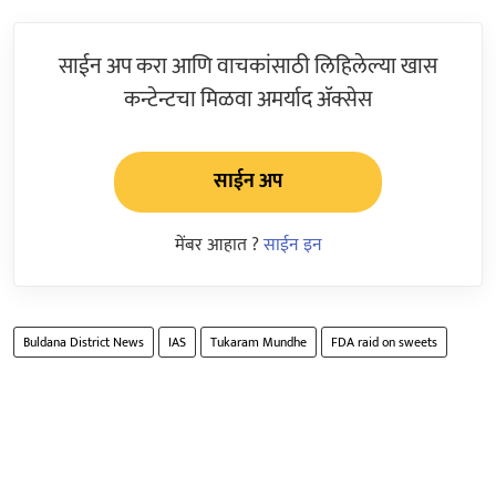
साईन अप करा आणि वाचकांसाठी लिहिलेल्या खास
कन्टेन्टचा मिळवा अमर्याद ॲक्सेस
साईन अप
मेंबर आहात ?
साईन इन
Buldana District News
IAS
Tukaram Mundhe
FDA raid on sweets