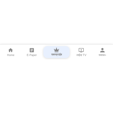
सबस्क्राईब
Home
E-Paper
लाईव्ह TV
सकाळ+
⌄
Marathi News