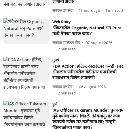
जणांना अटक
सकाळ वृत्तसेवा
11 hours ago
1
min read
Web Story
'पॅकेटवरील Organic, Natural अन् Pure
मध्ये नेमका फरक काय?
सकाळ डिजिटल टीम
07 August 2026
2
min read
मुंबई
FDA Action: हॉटेल, रेस्टारंटवर करडी नजर,
अ‍ॅनालॉग पनीरवरील बंदीनंतर एफडीएची
राज्यभरात विशेष तपासणी
सकाळ वृत्तसेवा
06 August 2026
2
min read
पुणे
IAS Officer Tukaram Munde : तुकाराम
मुंढे कर्मचाऱ्यांवर चिडले, 'नियमांनुसार काम
करायचे नसेल तर राजीनामा द्या'; नरहरी
झिरवळांच्या पत्रात काय?