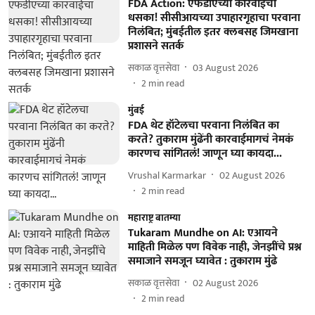
FDA Action: एफडीएच्या कारवाईचा
धसका! सीसीआयच्या उपाहारगृहाचा परवाना
निलंबित; मुंबईतील इतर क्लबसह जिमखाना
प्रशासने सतर्क
सकाळ वृत्तसेवा
03 August 2026
2
min read
मुंबई
FDA थेट हॉटेलचा परवाना निलंबित का
करते? तुकाराम मुंढेंनी कारवाईमागचं नेमकं
कारणच सांगितलं! जाणून घ्या कायदा...
Vrushal Karmarkar
02 August 2026
2
min read
महाराष्ट्र बातम्या
Tukaram Mundhe on AI: एआयने
माहिती मिळेल पण विवेक नाही, जेनझींचे प्रश्न
समाजाने समजून घ्यावेत : तुकाराम मुंढे
सकाळ वृत्तसेवा
02 August 2026
2
min read