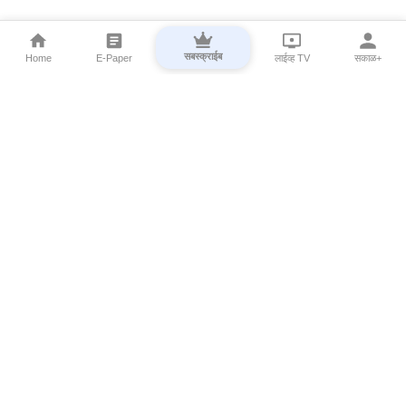
सबस्क्राईब
Home
E-Paper
लाईव्ह TV
सकाळ+
⌄
Marathi News
⌄
About Esakal
⌄
Digital Products