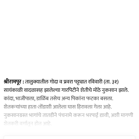
श्रीरामपूर :
तालुक्यातील गोदा व प्रवरा पट्ट्यात रविवारी (ता. ३१)
सायंकाळी वादळासह झालेल्या गारपिटीने शेतीचे मोठे नुकसान झाले.
कांदा, भाजीपाला, डाळिंब तसेच अन्य पिकांना फटका बसला.
शेतकऱ्यांच्या हाता-तोंडाशी आलेला घास हिरावला गेला आहे.
नुकसानग्रस्त भागांचे तातडीने पंचनामे करून भरपाई द्यावी, अशी मागणी
शेतकरी वर्गातून होत आहे.