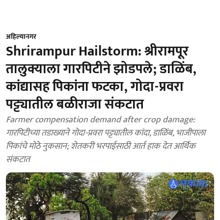
अहिल्यानगर
Shrirampur Hailstorm: श्रीरामपूर
तालुक्याला गारपिटीने झोडपले; डाळिंब,
कांद्यासह पिकांना फटका, गोदा-प्रवरा
पट्ट्यातील बळीराजा संकटात
Farmer compensation demand after crop damage:
गारपिटीच्या तडाख्याने गोदा-प्रवरा पट्ट्यातील कांदा, डाळिंब, भाजीपाला
पिकांचे मोठे नुकसान; शेतकरी भरपाईसाठी आर्त हाक देत आर्थिक
संकटात