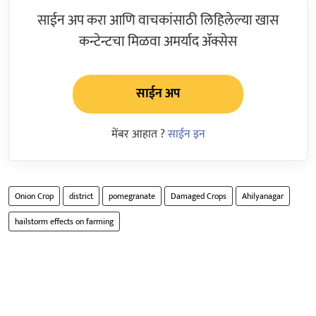
साईन अप करा आणि वाचकांसाठी लिहिलेल्या खास
कन्टेन्टचा मिळवा अमर्याद ॲक्सेस
साईन अप
मेंबर आहात ?
साईन इन
Onion Crop
district
pomegranate
Damaged Crops
Ahilyanagar
hailstorm effects on farming