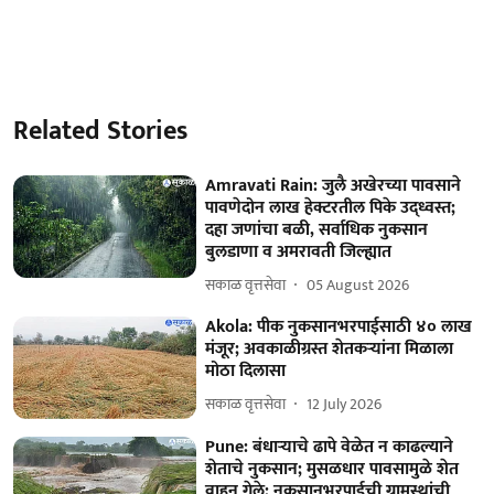
Related Stories
Amravati Rain: जुलै अखेरच्या पावसाने
पावणेदोन लाख हेक्टरतील पिके उद्ध्वस्त;
दहा जणांचा बळी, सर्वाधिक नुकसान
बुलडाणा व अमरावती जिल्ह्यात
सकाळ वृत्तसेवा
05 August 2026
Akola: पीक नुकसानभरपाईसाठी ४० लाख
मंजूर; अवकाळीग्रस्त शेतकऱ्यांना मिळाला
मोठा दिलासा
सकाळ वृत्तसेवा
12 July 2026
Pune: बंधाऱ्याचे ढापे वेळेत न काढल्याने
शेताचे नुकसान; मुसळधार पावसामुळे शेत
वाहून गेले; नुकसानभरपाईची ग्रामस्थांची