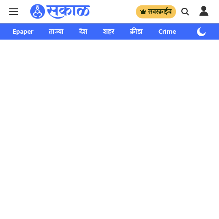
सबस्क्राईब
Epaper
ताज्या
देश
शहर
क्रीडा
Crime
साप्ताहिक