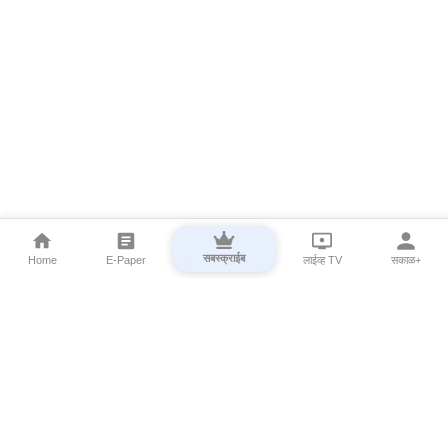
सबस्क्राईब
Home
E-Paper
लाईव्ह TV
सकाळ+