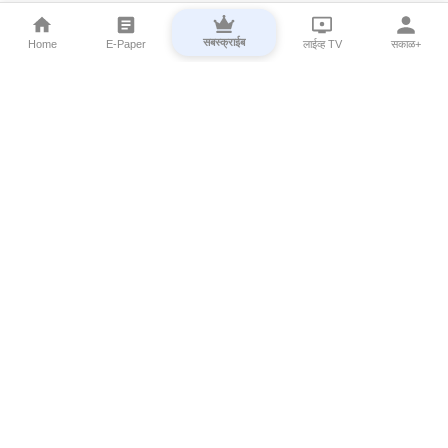
सबस्क्राईब
Home
E-Paper
लाईव्ह TV
सकाळ+
⌄
Marathi News
⌄
About Esakal
⌄
Digital Products
⌄
Sakal Programs