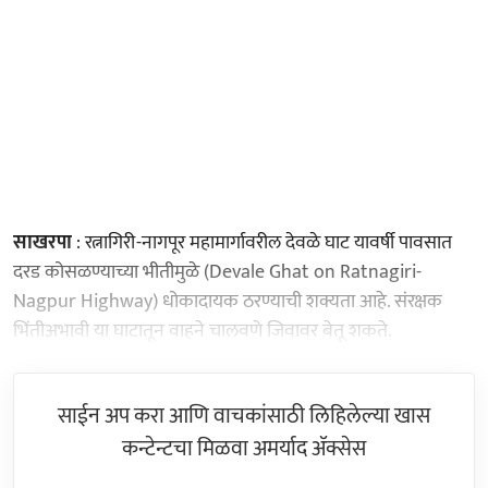
साखरपा
: रत्नागिरी-नागपूर महामार्गावरील देवळे घाट यावर्षी पावसात
दरड कोसळण्याच्या भीतीमुळे (Devale Ghat on Ratnagiri-
Nagpur Highway) धोकादायक ठरण्याची शक्यता आहे. संरक्षक
भिंतीअभावी या घाटातून वाहने चालवणे जिवावर बेतू शकते.
साईन अप करा आणि वाचकांसाठी लिहिलेल्या खास
कन्टेन्टचा मिळवा अमर्याद ॲक्सेस