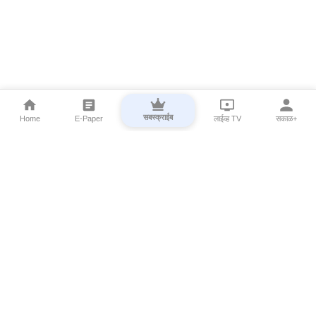
सबस्क्राईब
Home
E-Paper
लाईव्ह TV
सकाळ+
⌄
Marathi News
⌄
About Esakal