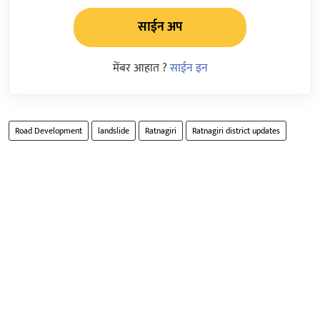
साईन अप
मेंबर आहात ?
साईन इन
Road Development
landslide
Ratnagiri
Ratnagiri district updates