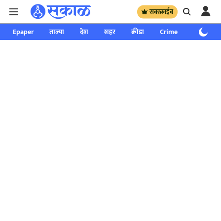
सबस्क्राईब
Epaper
ताज्या
देश
शहर
क्रीडा
Crime
साप्ताहिक