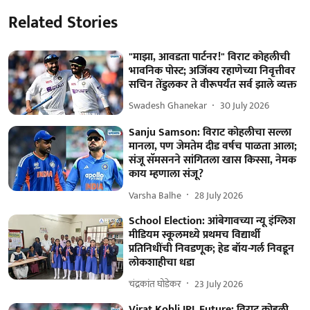
Related Stories
"माझा, आवडता पार्टनर!" विराट कोहलीची
भावनिक पोस्ट; अजिंक्य रहाणेच्या निवृत्तीवर
सचिन तेंडुलकर ते वीरूपर्यंत सर्व झाले व्यक्त
Swadesh Ghanekar
30 July 2026
Sanju Samson: विराट कोहलीचा सल्ला
मानला, पण जेमतेम दीड वर्षच पाळता आला;
संजू सॅमसनने सांगितला खास किस्सा, नेमक
काय म्हणाला संजू?
Varsha Balhe
28 July 2026
School Election: आंबेगावच्या न्यू इंग्लिश
मीडियम स्कूलमध्ये प्रथमच विद्यार्थी
प्रतिनिधींची निवडणूक; हेड बॉय-गर्ल निवडून
लोकशाहीचा धडा
चंद्रकांत घोडेकर
23 July 2026
Virat Kohli IPL Future: विराट कोहली