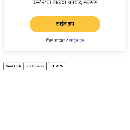
कन्टेन्टचा मिळवा अमर्याद ॲक्सेस
साईन अप
मेंबर आहात ?
साईन इन
Virat kohli
controversy
IPL 2026