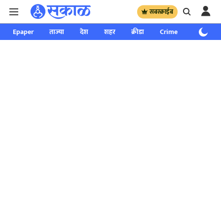
सबस्क्राईब
Epaper
ताज्या
देश
शहर
क्रीडा
Crime
साप्ताहिक