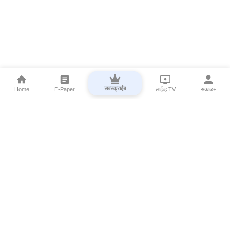
सबस्क्राईब
Home
E-Paper
लाईव्ह TV
सकाळ+
⌄
Marathi News
⌄
About Esakal