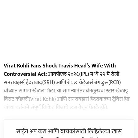
Virat Kohli Fans Shock Travis Head’s Wife With
Controversial Act:
आयपीएल २०२६(IPL) मध्ये २२ मे रोजी
सनरायझर्स हैदराबाद(SRH) आणि रॉयल चॅलेंजर्स बंगळुरू(RCB)
यांच्यात सामना खेळला गेला. या सामन्यानंतर बंगळुरूचा स्टार खेळाडू
विराट कोहली(Virat Kohli) आणि सनरायझर्स हैदराबादचा ट्रेविस हेड
यांच्या वर्तनाने संपूर्ण क्रिकेट विश्वाचे लक्ष वेधून घेतले होते.
साईन अप करा आणि वाचकांसाठी लिहिलेल्या खास