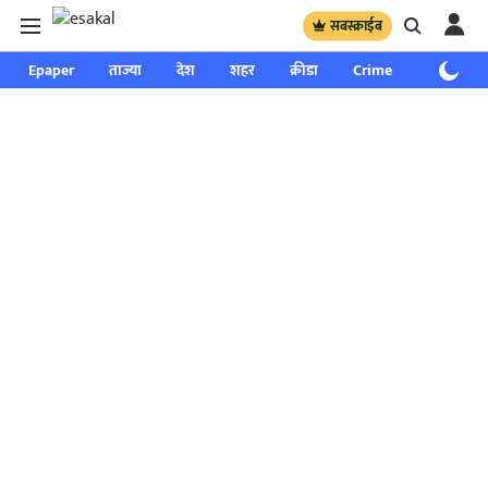
सबस्क्राईब
Epaper
ताज्या
देश
शहर
क्रीडा
Crime
साप्ताहिक