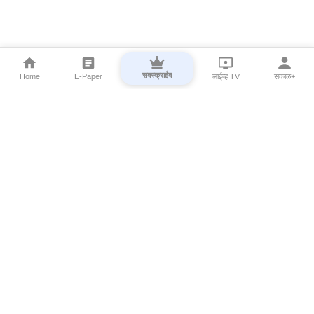
सबस्क्राईब
Home
E-Paper
लाईव्ह TV
सकाळ+
⌄
Marathi News
⌄
About Esakal
⌄
Digital Products
⌄
Sakal Programs