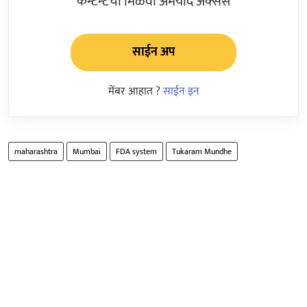
कन्टेन्टचा मिळवा अमर्याद ॲक्सेस
साईन अप
मेंबर आहात ?
साईन इन
maharashtra
Mumbai
FDA system
Tukaram Mundhe