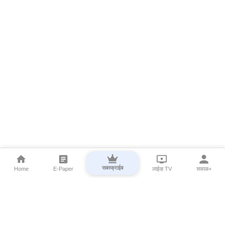
सबस्क्राईब
Home
E-Paper
लाईव्ह TV
सकाळ+