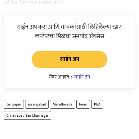
वाणिज्य विभागात कार्यरत आहेत.
साईन अप करा आणि वाचकांसाठी लिहिलेल्या खास
कन्टेन्टचा मिळवा अमर्याद ॲक्सेस
साईन अप
मेंबर आहात ?
साईन इन
Gangapur
aurangabad
Marathwada
Farm
PhD
Chhatrapati Sambhajinagar