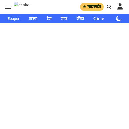
सबस्क्राईब
Epaper
ताज्या
देश
शहर
क्रीडा
Crime
साप्ताहिक