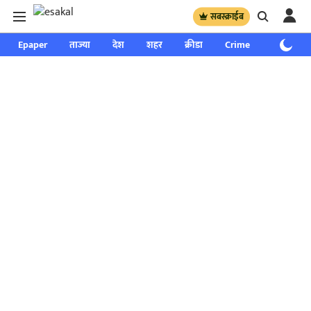
सबस्क्राईब
Epaper
ताज्या
देश
शहर
क्रीडा
Crime
साप्ताहिक