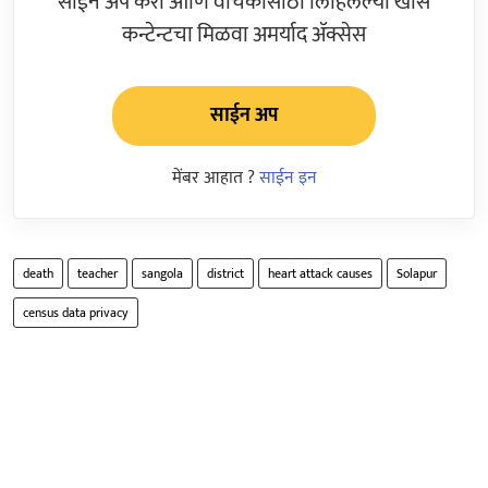
साईन अप करा आणि वाचकांसाठी लिहिलेल्या खास
कन्टेन्टचा मिळवा अमर्याद ॲक्सेस
साईन अप
मेंबर आहात ?
साईन इन
death
teacher
sangola
district
heart attack causes
Solapur
census data privacy