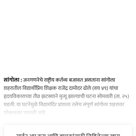
सांगोला :
जनगणनेचे राष्ट्रीय कर्तव्य बजावत असताना सांगोला
शहरातील विद्यार्थीप्रिय शिक्षक राजेंद्र दामोदर ढोले (वय ४९) यांचा
हृदयविकाराच्या तीव्र झटक्याने मृत्यू झाल्याची घटना सोमवारी (ता. २५)
घडली. या घटनेमुळे विद्यामंदिर प्रशाला तसेच संपूर्ण सांगोला शहरावर
शोककळा पसरली आहे.