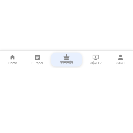
सबस्क्राईब
Home
E-Paper
लाईव्ह TV
सकाळ+
⌄
Marathi News