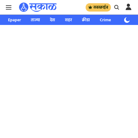
सबस्क्राईब
Epaper
ताज्या
देश
शहर
क्रीडा
Crime
साप्ताहिक