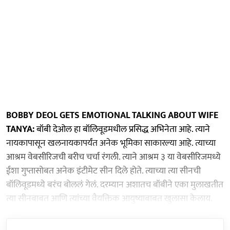
BOBBY DEOL GETS EMOTIONAL TALKING ABOUT WIFE
TANYA:
बॉबी देओल हा बॉलिवूडमधील प्रसिद्ध अभिनेता आहे. त्याने
नायकापासून खलनायकापर्यंत अनेक भूमिका साकारल्या आहे. त्याच्या
आश्रम वेबसीरिजची बरीच चर्चा रंगली. त्याने आश्रम ३ या वेबसीरिजमध्ये
ईशा गुप्तासोबत अनेक इंटीमेट सीन दिले होते. त्याच्या त्या सीनची
बॉलिवूडमध्ये बरंच बोललं गेलं. दरम्यान अशातच बॉबीने एका मुलाखतीत
त्या सीनबाबत आणि त्यांच्या वैयक्तिक आयुष्याबाबत खुलासा केलाय.