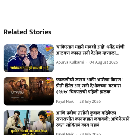
Related Stories
'पाकिस्तान माझी मावशी आहे' धर्मेंद्र यांची
आठवण काढत सनी देओल म्हणाला...
Apurva Kulkarni
04 August 2026
फाळणीची जखम आणि आशेचा किरण!
प्रीती झिंटा अन् सनी देओलच्या 'बटवारा
१९४७' चित्रपटाची पहिली झलक
Payal Naik
28 July 2026
आणि प्रवीण तरडेंनी कुशल बद्रिकेला
सणसणीत कानफडात लगावली; अभिनेत्याने
स्वतः सांगितलं काय घडलं
Payal Naik
28 July 2026