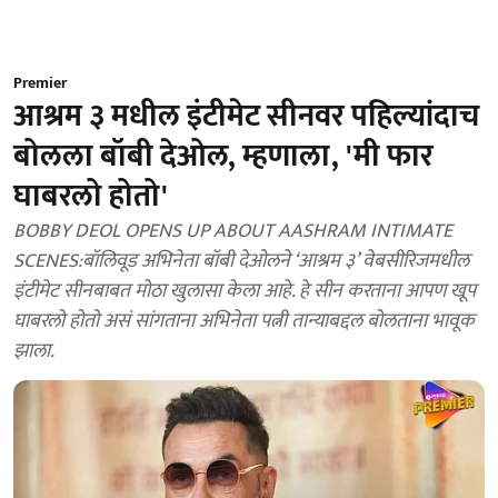
Premier
आश्रम ३ मधील इंटीमेट सीनवर पहिल्यांदाच
बोलला बॉबी देओल, म्हणाला, 'मी फार
घाबरलो होतो'
BOBBY DEOL OPENS UP ABOUT AASHRAM INTIMATE
SCENES:बॉलिवूड अभिनेता बॉबी देओलने ‘आश्रम ३’ वेबसीरिजमधील
इंटीमेट सीनबाबत मोठा खुलासा केला आहे. हे सीन करताना आपण खूप
घाबरलो होतो असं सांगताना अभिनेता पत्नी तान्याबद्दल बोलताना भावूक
झाला.