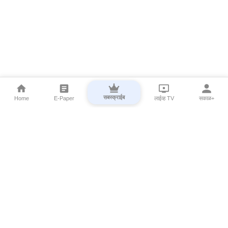
सबस्क्राईब
Home
E-Paper
लाईव्ह TV
सकाळ+
⌄
Marathi News