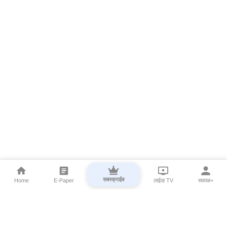
सबस्क्राईब
Home
E-Paper
लाईव्ह TV
सकाळ+