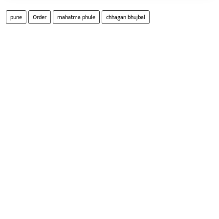
pune
Order
mahatma phule
chhagan bhujbal