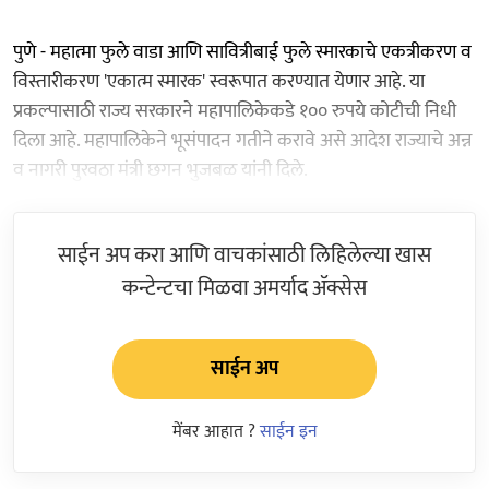
पुणे - महात्मा फुले वाडा आणि सावित्रीबाई फुले स्मारकाचे एकत्रीकरण व
विस्तारीकरण 'एकात्म स्मारक' स्वरूपात करण्यात येणार आहे. या
प्रकल्पासाठी राज्य सरकारने महापालिकेकडे १०० रुपये कोटीची निधी
दिला आहे. महापालिकेने भूसंपादन गतीने करावे असे आदेश राज्याचे अन्न
व नागरी पुरवठा मंत्री छगन भुजबळ यांनी दिले.
साईन अप करा आणि वाचकांसाठी लिहिलेल्या खास
कन्टेन्टचा मिळवा अमर्याद ॲक्सेस
साईन अप
मेंबर आहात ?
साईन इन