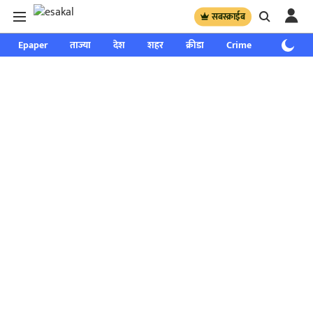
सबस्क्राईब
Epaper
ताज्या
देश
शहर
क्रीडा
Crime
साप्ताहिक