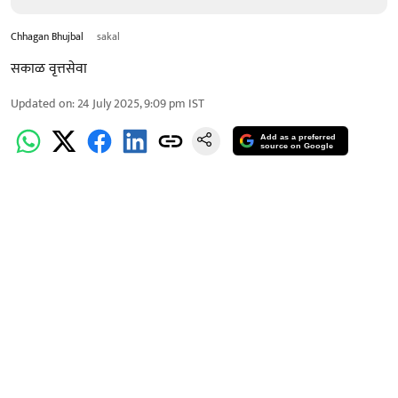
Chhagan Bhujbal
sakal
सकाळ वृत्तसेवा
Updated on
:
24 July 2025, 9:09 pm
IST
Add as a preferred
source on Google