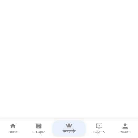
सबस्क्राईब
Home
E-Paper
लाईव्ह TV
सकाळ+