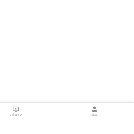
लाईव्ह TV
सकाळ+