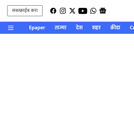
सबस्क्राईब करा
Epaper
ताज्या
देश
शहर
क्रीडा
C