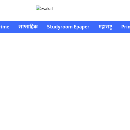
rime
साप्ताहिक
Studyroom Epaper
महाराष्ट्र
Pri