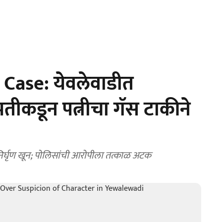
ase: येवलेवाडीत
पतीकडून पत्नीचा गॅस टाकीने
े निर्घृण खून; पोलिसांची आरोपीला तत्काळ अटक