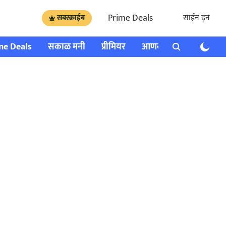
Prime Deals
साईन इन
सबस्क्राईब
me Deals
सकाळ मनी
प्रीमियर
आणखी
राशी भविष्य