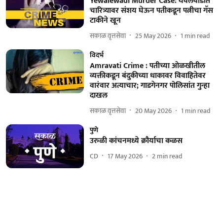
Yewalewadi Murder Case: येवलेवाडीत
चारित्र्यावर संशय घेऊन पतीकडून पत्नीचा गॅस
टाकीने खून
सकाळ वृत्तसेवा
25 May 2026
1
min read
विदर्भ
Amravati Crime : पतीच्या ओळखीतील
व्यक्तीकडून बंदुकीच्या धाकावर विवाहितेवर
वारंवार अत्याचार; गाडगेनगर पोलिसांत गुन्हा
दाखल
सकाळ वृत्तसेवा
20 May 2026
1
min read
पुणे
उरुळी कांचनमध्ये क्रौर्याचा कळस
CD
17 May 2026
2
min read