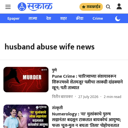
सबस्क्राईब
Epaper
ताज्या
देश
शहर
क्रीडा
Crime
साप्ताहिक
husband abuse wife news
पुणे
Pune Crime : चारित्र्याच्या संशयावरून
शिरूरमध्ये शेतमजूर पत्नीचा लाकडी दांडक्याने
खून; पती ताब्यात
नितीन बारवकर
27 July 2026
2
min read
संस्कृती
Numerology : 'या' मुलांकाचे पुरुष
लग्नानंतर बदलून टाकतात बायकोचं आयुष्य;
फक्त चूल-मुल न बघता 'तिला' पोहोचवतात