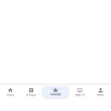
सबस्क्राईब
Home
E-Paper
लाईव्ह TV
सकाळ+