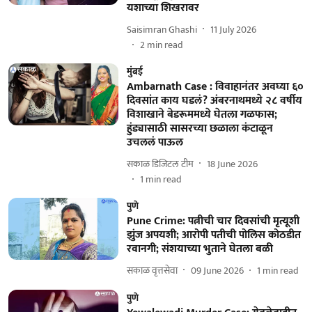
यशाच्या शिखरावर
Saisimran Ghashi
11 July 2026
2
min read
मुंबई
Ambarnath Case : विवाहानंतर अवघ्या ६०
दिवसांत काय घडलं? अंबरनाथमध्ये २८ वर्षीय
विशाखाने बेडरूममध्ये घेतला गळफास;
हुंड्यासाठी सासरच्या छळाला कंटाळून
उचललं पाऊल
सकाळ डिजिटल टीम
18 June 2026
1
min read
पुणे
Pune Crime: पत्नीची चार दिवसांची मृत्यूशी
झुंज अपयशी; आरोपी पतीची पोलिस कोठडीत
रवानगी; संशयाच्या भुताने घेतला बळी
सकाळ वृत्तसेवा
09 June 2026
1
min read
पुणे