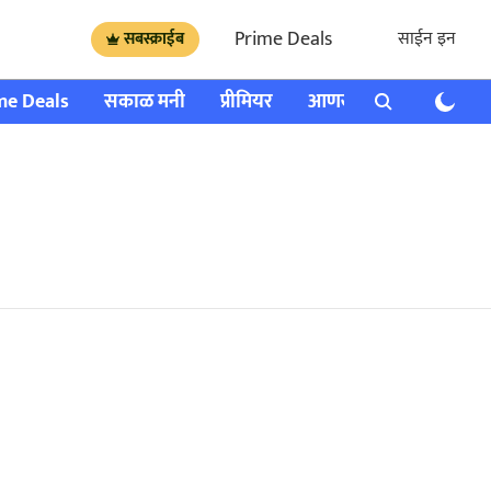
Prime Deals
साईन इन
सबस्क्राईब
me Deals
सकाळ मनी
प्रीमियर
आणखी
राशी भविष्य