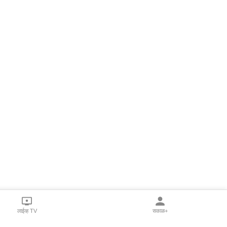
लाईव्ह TV
सकाळ+