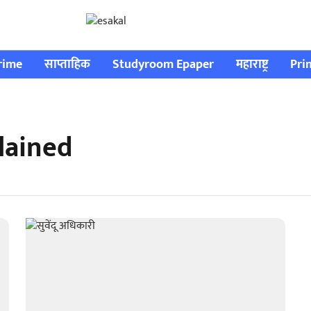
rime
साप्ताहिक
Studyroom Epaper
महाराष्ट्र
Pri
lained