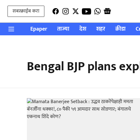
सबस्क्राईब करा
Epaper
ताज्या
देश
शहर
क्रीडा
C
Bengal BJP plans exp