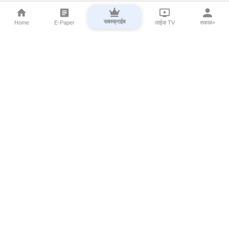
सबस्क्राईब
Home
E-Paper
लाईव्ह TV
सकाळ+
⌄
Marathi News
⌄
About Esakal
⌄
Digital Products
⌄
Sakal Programs