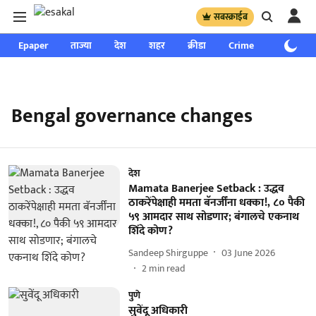
सबस्क्राईब
Epaper
ताज्या
देश
शहर
क्रीडा
Crime
साप्ताहिक
Bengal governance changes
देश
Mamata Banerjee Setback : उद्धव
ठाकरेंपेक्षाही ममता बॅनर्जींना धक्का!, ८० पैकी
५९ आमदार साथ सोडणार; बंगालचे एकनाथ
शिंदे कोण?
Sandeep Shirguppe
03 June 2026
2
min read
पुणे
सुवेंदू अधिकारी