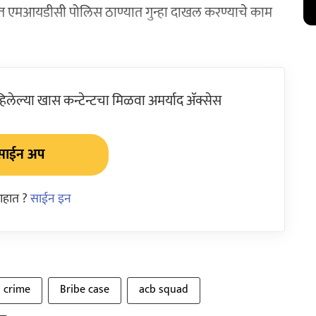
त एमआयडीसी पोलिस ठाण्यात गुन्हा दाखल करण्याचे काम
ेल्या खास कन्टेन्टचा मिळवा अमर्याद ॲक्सेस
साईन अप
आहात ?
साईन इन
n crime
Bribe case
acb squad