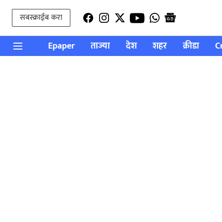
सबस्क्राईब करा
Epaper
ताज्या
देश
शहर
क्रीडा
C