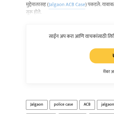
मुद्देमालासह (
Jalgaon ACB Case
) पकडले. याबाब
सुरू होते.
साईन अप करा आणि वाचकांसाठी लिहिल
मेंबर 
Jalgaon
police case
ACB
jalgao