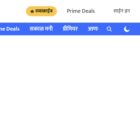
Prime Deals
साईन इन
सबस्क्राईब
me Deals
सकाळ मनी
प्रीमियर
आणखी
राशी भविष्य