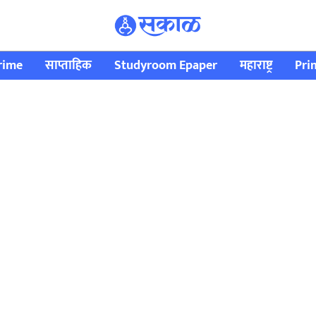
rime
साप्ताहिक
Studyroom Epaper
महाराष्ट्र
Pri