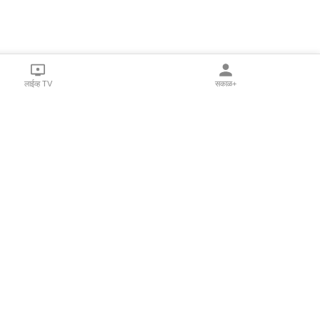
लाईव्ह TV
सकाळ+
l Programs
Print Products
Sakal Saptahik