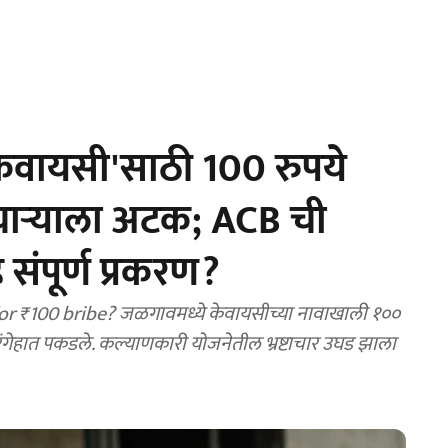
केवायसी'साठी 100 रुपये
चाऱ्याला अटक; ACB ची
ंपूर्ण प्रकरण?
 ₹100 bribe? जळगावमध्ये केवायसीच्या नावाखाली १००
रंगेहात पकडले. कल्याणकारी योजनेतील भ्रष्टाचार उघड झाला