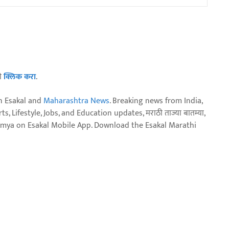
ठी
क्लिक करा
.
n Esakal and
Maharashtra News
. Breaking news from India,
, Lifestyle, Jobs, and Education updates, मराठी ताज्या बातम्या,
aja batmya on Esakal Mobile App. Download the Esakal Marathi