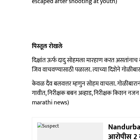
escaped after shooting at youth)
पिस्तूल रोखले
दिक्षांत ऊर्फ दादु सोहमला मारहाण करत असतांनाच
जिव वाचवण्यासाठी पळाला. त्याच्या दिशेने गोळी
केवळ दैव बलवत्तर म्हणुन सोहम वाचला. गोळीबारा
गावीत, निरीक्षक बबन अव्हाड, निरीक्षक किशन नज
marathi news)
Nandurbar
आरोपीस 2 व