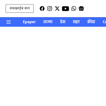
सबस्क्राईब करा
Epaper
ताज्या
देश
शहर
क्रीडा
C