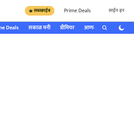
Prime Deals
साईन इन
सबस्क्राईब
me Deals
सकाळ मनी
प्रीमियर
आणखी
राशी भविष्य