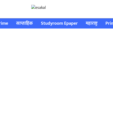
rime
साप्ताहिक
Studyroom Epaper
महाराष्ट्र
Pri