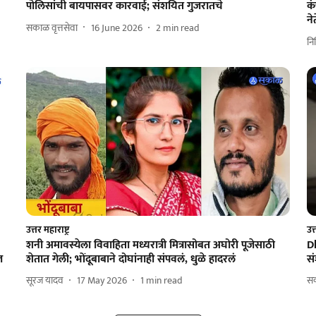
पोलिसांची बायपासवर कारवाई; संशयित गुजरातचे
कं
ने
सकाळ वृत्तसेवा
16 June 2026
2
min read
नि
उत्तर महाराष्ट्र
उत्
शनी अमावस्येला विवाहिता मध्यरात्री मित्रासोबत अघोरी पूजेसाठी
D
ज
शेतात गेली; भोंदूबाबाने दोघांनाही संपवलं, धुळे हादरलं
सं
सूरज यादव
17 May 2026
1
min read
सक