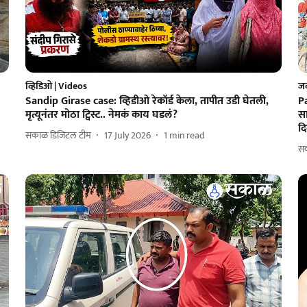
व्हिडिओ | Videos
ज
Sandip Girase case: व्हिडीओ रेकॉर्ड केला, तापीत उडी घेतली,
P
मृत्यूनंतर मोठा ट्विस्ट.. नेमकं काय घडलं?
सा
दि
सकाळ डिजिटल टीम
17 July 2026
1
min read
स