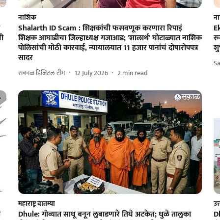
नाशिक
न
Shalarth ID Scam : शिक्षकांची फसवणूक करणारा रिपाइं
E
ची
शिक्षक आघाडीचा जिल्हाध्यक्ष गजाआड; 'शालार्थ' घोटाळ्यात नाशिक
रु
पोलिसांची मोठी कारवाई, न्यायालयात 11 हजार पानांचं दोषारोपपत्र
शु
सादर
S
सकाळ डिजिटल टीम
12 July 2026
2
min read
महाराष्ट्र बातम्या
उत्
ा
Dhule: गोव्यात साधू बनून लुबाडणारे तिघे अटकेत; धुळे तालुका
D