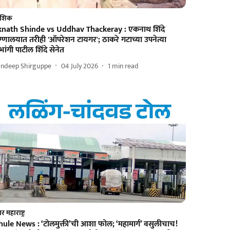
ाशिक
knath Shinde vs Uddhav Thackeray : एकनाथ शिंदे
ग्णालयात तरीही 'ऑपरेशन टायगर'; ठाकरे गटाच्या उपनेत्या
भांगी पाटील शिंदे सेनेत
andeep Shirguppe
04 July 2026
1
min read
तर महाराष्ट्र
hule News : ‘टोलमुक्ती’ची आशा फोल; ‘महामार्ग’ वसुलीचाच!