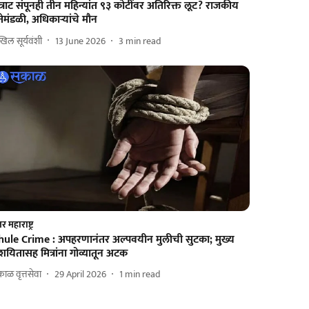
त्राट संपूनही तीन महिन्यांत ९३ कोटींवर अतिरिक्त लूट? राजकीय
तेमंडळी, अधिकाऱ्यांचे मौन
खिल सूर्यवंशी
13 June 2026
3
min read
तर महाराष्ट्र
hule Crime : अपहरणानंतर अल्पवयीन मुलीची सुटका; मुख्य
शयितासह मित्रांना गोव्यातून अटक
ाळ वृत्तसेवा
29 April 2026
1
min read