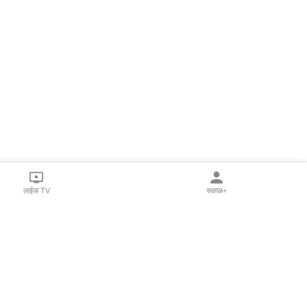
लाईव्ह TV
सकाळ+