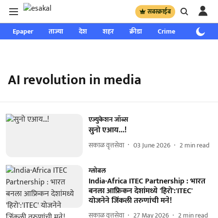
सबस्क्राईब
Epaper
ताज्या
देश
शहर
क्रीडा
Crime
साप्ताहिक
AI revolution in media
एज्युकेशन जॉब्स
सुनो एआय...!
सकाळ वृत्तसेवा
03 June 2026
2
min read
ग्लोबल
India-Africa ITEC Partnership : भारत
बनला आफ्रिकन देशांमध्ये 'हिरो':'ITEC'
योजनेने जिंकली तरुणांची मने!
सकाळ वृत्तसेवा
27 May 2026
2
min read