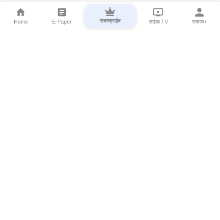
सबस्क्राईब
Home
E-Paper
लाईव्ह TV
सकाळ+
⌄
Marathi News
⌄
About Esakal
⌄
Digital Products
⌄
Sakal Programs