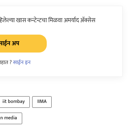
ेल्या खास कन्टेन्टचा मिळवा अमर्याद ॲक्सेस
साईन अप
आहात ?
साईन इन
iit bombay
IIMA
 in media