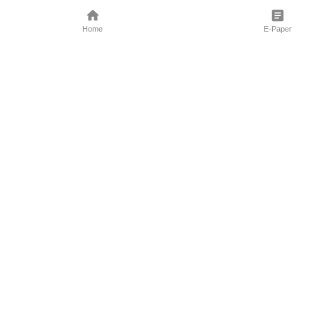
Home
E-Paper
Follow Us
Marathi News
Maharashtra N
Entertainment 
Sports News