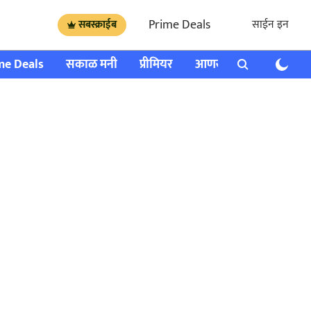
Prime Deals
साईन इन
सबस्क्राईब
me Deals
सकाळ मनी
प्रीमियर
आणखी
राशी भविष्य