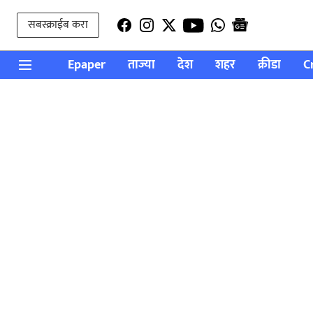
सबस्क्राईब करा
Epaper
ताज्या
देश
शहर
क्रीडा
C