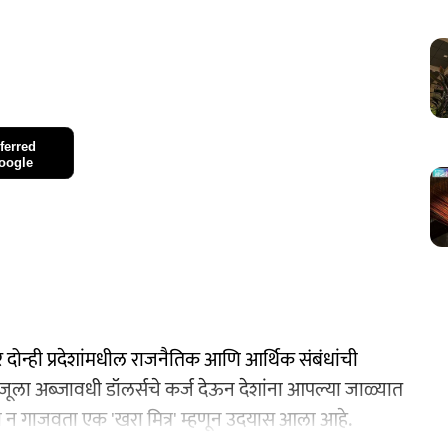
ferred
oogle
 दोन्ही प्रदेशांमधील राजनैतिक आणि आर्थिक संबंधांची
जूला अब्जावधी डॉलर्सचे कर्ज देऊन देशांना आपल्या जाळ्यात
 न गाजवता एक 'खरा मित्र' म्हणून उदयास आला आहे.