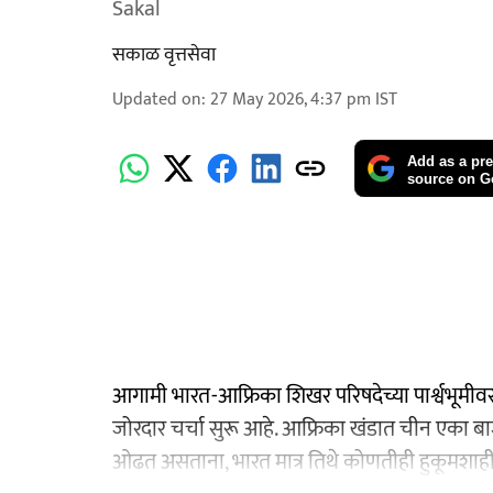
Sakal
सकाळ वृत्तसेवा
Updated on
:
27 May 2026, 4:37 pm
IST
Add as a pre
source on G
आगामी भारत-आफ्रिका शिखर परिषदेच्या पार्श्वभूमीवर
जोरदार चर्चा सुरू आहे. आफ्रिका खंडात चीन एका बा
ओढत असताना, भारत मात्र तिथे कोणतीही हुकूमशाही