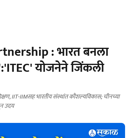
rtnership : भारत बनला
ो':'ITEC' योजनेने जिंकली
शिक्षण, IIT-IIMसह भारतीय संस्थांत कौशल्यविकास; चीनच्या
णून उदय