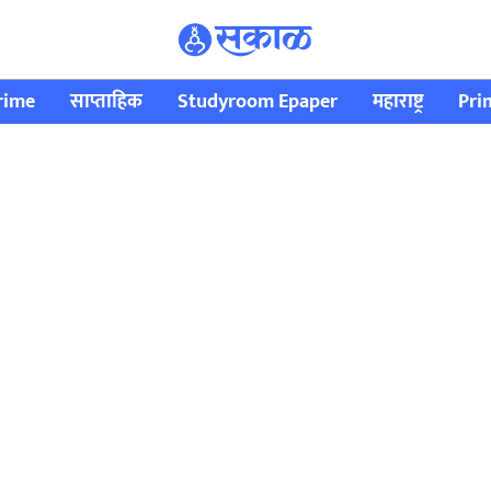
rime
साप्ताहिक
Studyroom Epaper
महाराष्ट्र
Pri