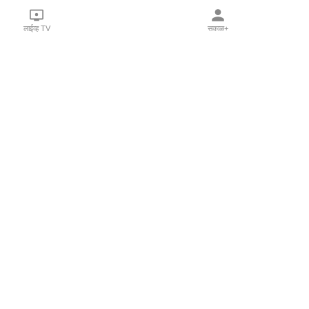
लाईव्ह TV
सकाळ+
l Programs
Print Products
Sakal Saptahik
hka
Family Doctor
 Crowdfunding
Sakal Publications