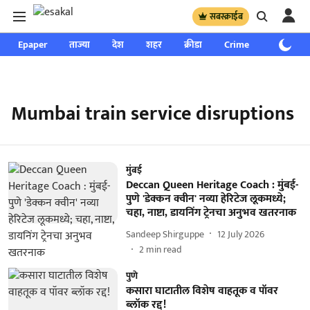
सबस्क्राईब
Epaper
ताज्या
देश
शहर
क्रीडा
Crime
साप्ताहिक
Mumbai train service disruptions
मुंबई
Deccan Queen Heritage Coach : मुंबई-
पुणे 'डेक्कन क्वीन' नव्या हेरिटेज लूकमध्ये;
चहा, नाष्टा, डायनिंग ट्रेनचा अनुभव खतरनाक
Sandeep Shirguppe
12 July 2026
2
min read
पुणे
कसारा घाटातील विशेष वाहतूक व पॉवर
ब्लॉक रद्द!