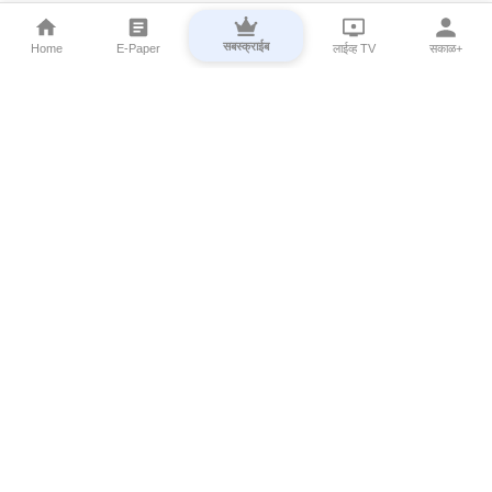
सबस्क्राईब
Home
E-Paper
लाईव्ह TV
सकाळ+
⌄
Marathi News
⌄
About Esakal
⌄
Digital Products
⌄
Sakal Programs