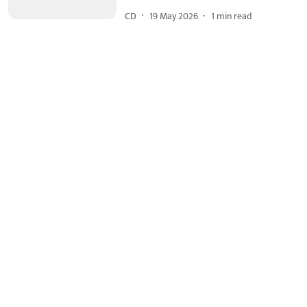
CD
19 May 2026
1
min read