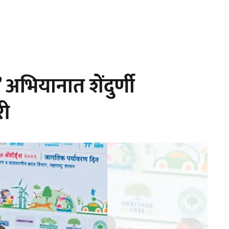
अभियानात शेंदुर्णी
री