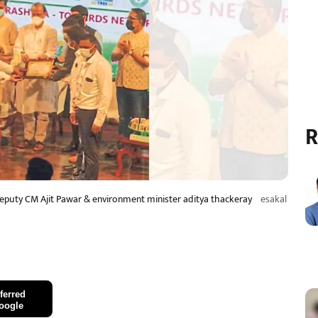
R
puty CM Ajit Pawar & environment minister aditya thackeray
esakal
ferred
oogle