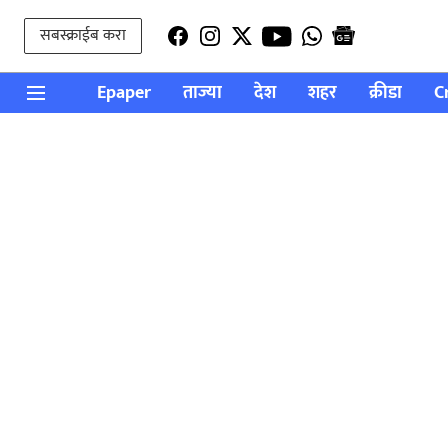
सबस्क्राईब करा
Epaper
ताज्या
देश
शहर
क्रीडा
C