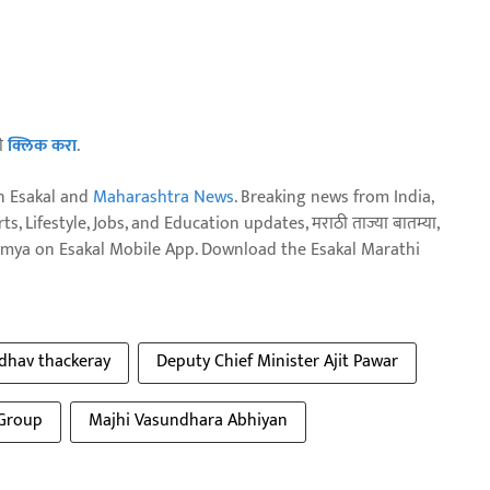
ठी
क्लिक करा
.
n Esakal and
Maharashtra News
. Breaking news from India,
, Lifestyle, Jobs, and Education updates, मराठी ताज्या बातम्या,
aja batmya on Esakal Mobile App. Download the Esakal Marathi
dhav thackeray
Deputy Chief Minister Ajit Pawar
 Group
Majhi Vasundhara Abhiyan