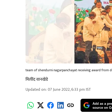
team of shendurni nagarpanchayat receiving award from de
मिलींद वानखेडे
Updated on
:
07 June 2022, 6:33 pm
IST
Add as a pre
source on G