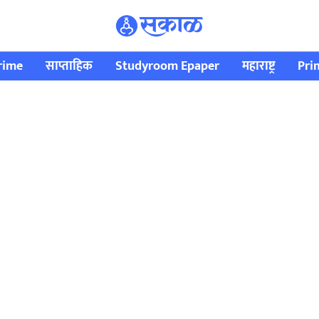
rime
साप्ताहिक
Studyroom Epaper
महाराष्ट्र
Pri