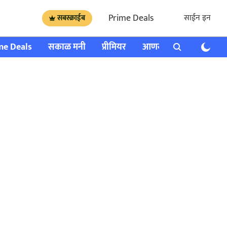
Prime Deals
साईन इन
सबस्क्राईब
me Deals
सकाळ मनी
प्रीमियर
आणखी
राशी भविष्य