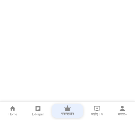
सबस्क्राईब
Home
E-Paper
लाईव्ह TV
सकाळ+