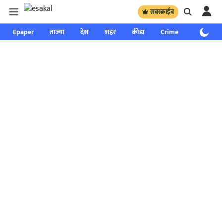
सबस्क्राईब
Epaper
ताज्या
देश
शहर
क्रीडा
Crime
साप्ताहिक