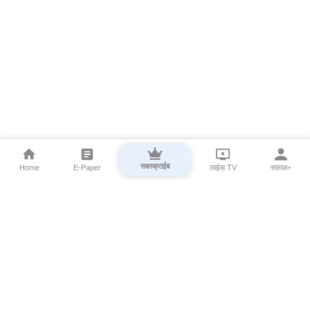
सबस्क्राईब
Home
E-Paper
लाईव्ह TV
सकाळ+
⌄
Marathi News