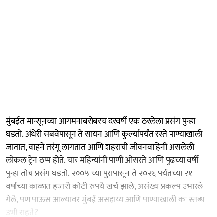
मुंबईत मान्सूनच्या आगमनाबरोबरच दरवर्षी एक ठरलेला प्रसंग पुन्हा
घडतो. अंधेरी सबवेपासून ते सायन आणि कुर्ल्यापर्यंत रस्ते पाण्याखाली
जातात, वाहने तरंगू लागतात आणि शहराची जीवनवाहिनी असलेली
लोकल ट्रेन ठप्प होते. चार महिन्यांनी पाणी ओसरते आणि पुढच्या वर्षी
पुन्हा तोच प्रसंग घडतो. २००५ च्या पुरापासून ते २०२६ पर्यंतच्या २१
वर्षांच्या काळात हजारो कोटी रुपये खर्च झाले, असंख्य प्रकल्प उभारले
गेले, पण पाऊस आल्यावर मुंबई असहाय्य आणि पाण्याखाली का स्तब्ध
उभी राहते?