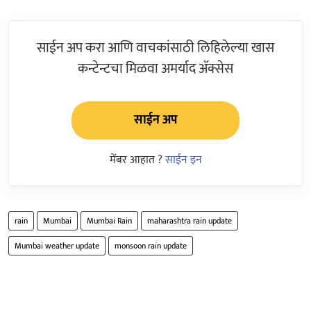
साईन अप करा आणि वाचकांसाठी लिहिलेल्या खास
कन्टेन्टचा मिळवा अमर्याद ॲक्सेस
साईन अप
मेंबर आहात ?
साईन इन
rain
Mumbai
Mumbai Rain
maharashtra rain update
Mumbai weather update
monsoon rain update