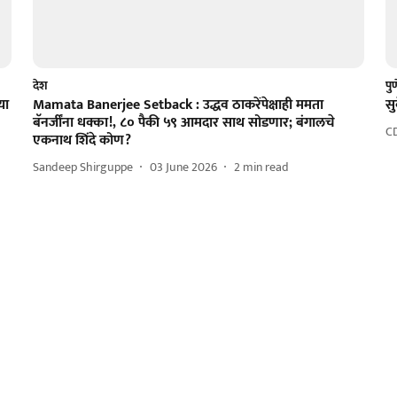
देश
पु
या
Mamata Banerjee Setback : उद्धव ठाकरेंपेक्षाही ममता
सु
बॅनर्जींना धक्का!, ८० पैकी ५९ आमदार साथ सोडणार; बंगालचे
C
एकनाथ शिंदे कोण?
Sandeep Shirguppe
03 June 2026
2
min read