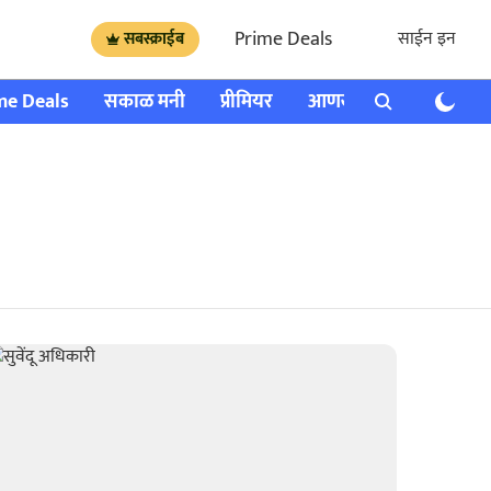
Prime Deals
साईन इन
सबस्क्राईब
me Deals
सकाळ मनी
प्रीमियर
आणखी
राशी भविष्य