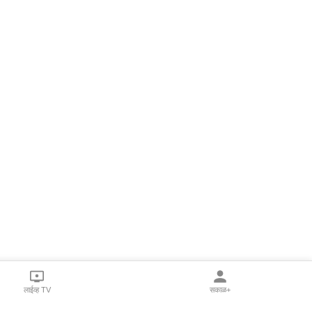
लाईव्ह TV
सकाळ+