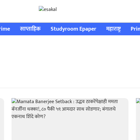
rime
साप्ताहिक
Studyroom Epaper
महाराष्ट्र
Pri