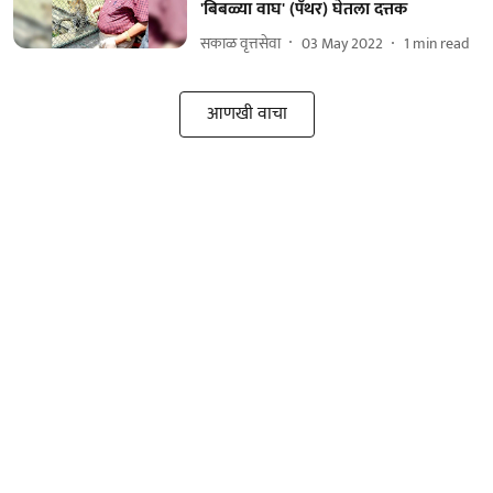
'बिबळ्या वाघ' (पँथर) घेतला दत्तक
सकाळ वृत्तसेवा
03 May 2022
1
min read
आणखी वाचा