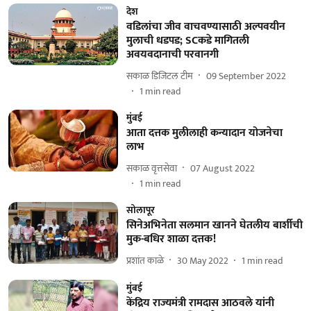
देश
वडिलांचा जीव वाचवण्यासाठी अल्पवयीन
मुलाची धडपड; SCकडे मागितली
अवयवदानाची परवानगी
सकाळ डिजिटल टीम
09 September 2022
1
min read
मुंबई
आता दत्तक मुलीलाही कन्यादान योजनेचा
लाभ
सकाळ वृत्तसेवा
07 August 2022
1
min read
सोलापूर
सिनेअभिनेता सलमान खानने घेतलीय बार्शीची
मुक-बधिर शाळा दत्तक!
प्रशांत काळे
30 May 2022
1
min read
मुंबई
केंद्रिय राज्यमंत्री रामदास आठवले यांनी