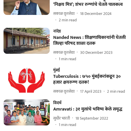
‘निक्षय मित्र’; शंभर रुग्णांचे घेतले पालकत्व
सकाळ वृत्तसेवा
18 December 2024
2
min read
नांदेड
Nanded News : शिक्षणाधिकाऱ्यांनी घेतली
जिल्हा परिषद शाळा दत्तक
सकाळ वृत्तसेवा
30 December 2023
1
min read
मुंबई
Tuberculosis : ७५० मुंबईकरांकडून ३०
हजार क्षयरुग्ण दत्तक!
सकाळ वृत्तसेवा
17 April 2023
2
min read
विदर्भ
Amravati : ३१ मुलांचे भविष्य केले समृद्ध
सुधीर भारती
18 September 2022
1
min read