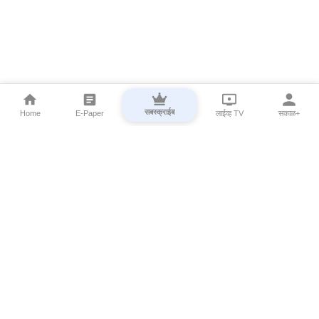
सबस्क्राईब
Home
E-Paper
लाईव्ह TV
सकाळ+
⌄
Marathi News