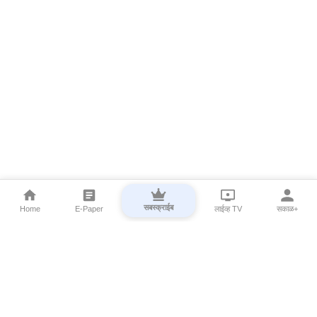
सबस्क्राईब
Home
E-Paper
लाईव्ह TV
सकाळ+