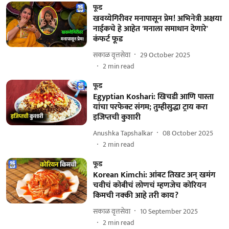
फूड
खवय्येगिरीवर मनापासून प्रेम! अभिनेत्री अक्षया
नाईकचे हे आहेत 'मनाला समाधान देणारे'
कंफर्ट फूड
सकाळ वृत्तसेवा
29 October 2025
2
min read
फूड
Egyptian Koshari: खिचडी आणि पास्ता
यांचा परफेक्ट संगम; तुम्हीसुद्धा ट्राय करा
इजिप्तची कुशारी
Anushka Tapshalkar
08 October 2025
2
min read
फूड
Korean Kimchi: आंबट तिखट अन् खमंग
चवीचं कोबीचं लोणचं म्हणजेच कोरियन
किमची नक्की आहे तरी काय?
सकाळ वृत्तसेवा
10 September 2025
2
min read