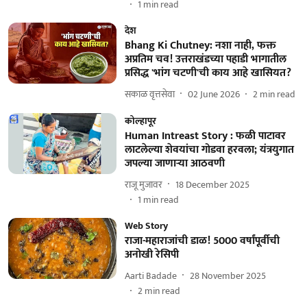
1
min read
देश
Bhang Ki Chutney: नशा नाही, फक्त
अप्रतिम चव! उत्तराखंडच्या पहाडी भागातील
प्रसिद्ध 'भांग चटणी'ची काय आहे खासियत?
सकाळ वृत्तसेवा
02 June 2026
2
min read
कोल्हापूर
Human Intreast Story : फळी पाटावर
लाटलेल्या शेवयांचा गोडवा हरवला; यंत्रयुगात
जपल्या जाणाऱ्या आठवणी
राजू मुजावर
18 December 2025
1
min read
Web Story
राजा-महाराजांची डाळ! 5000 वर्षांपूर्वीची
अनोखी रेसिपी
Aarti Badade
28 November 2025
2
min read