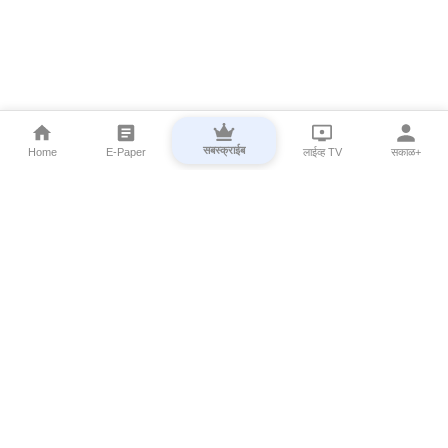
सबस्क्राईब
Home
E-Paper
लाईव्ह TV
सकाळ+
⌄
Marathi News